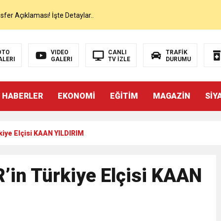
er Açıklaması! İşte Detaylar..
on’da İlk Sözleri!
OTO
VIDEO
CANLI
TRAFİK
ALERI
GALERI
TV İZLE
DURUMU
dan Canlı Yayında Flaş Sözler
 HABERLER
EKONOMİ
EĞİTİM
MAGAZİN
SİY
mı Netleşti! Geliyor
ye Elçisi KAAN YILDIRIM
lı Yayında Transferi Açıkladı
alah’ı Resmen KAP’a Bildirdi
n Türkiye Elçisi KAAN
 Salah Transferini Tamamladı