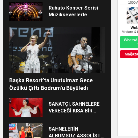
HARBİYE’DE BÜYÜK
1000 
Rubato Konser Serisi
ALKIŞ
Müzikseverlerle
Buluşmaya Devam
Ediyor
Web
Modern & ö
WhatsAp
Mağazay
Başka Resort’ta Unutulmaz Gece
Özülkü Çifti Bodrum’u Büyüledi
SANATÇI, SAHNELERE
VERECEĞİ KISA BİR
MOLA ÖNCESİ 13
AĞUSTOS’TA SON KEZ
SAHNELERİN
HARBİYE’DE OLACAK!
ALBÜMSÜZ ASSOLİSTİ