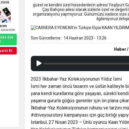
9:50
MGD’DEN ANITKABİR’E A
–
2500₺
güzel ve kendini özel hissedenlerin adresi Yeşilyurt 
Çay Bahçesi ailesi olarak sizlerle özel ve değerli
organizasyonu yapmıyoruz. Günümüzü sadece size ayı
18:59
Trabzonspor Mitongo Tra
ilgileniyoruz.ıle
arım
 tasarımlar
22:58
Trabzonspor, Salah Trans
0553 416
Son Güncelleme :
14 Haziran 2023 - 13:26
0
Haber /
yaret Et
2023 İlkbahar-Yaz Koleksiyonunun Yıldız İsmi
İsmi her zaman öncü tasarım ve üstün kaliteyle bi
yana kendi kurallarına göre yaşayan, sürekli kend
yaşama gururla göğüs gerenler için ön plana çıka
İlkbahar-Yaz Koleksiyonunun ruhunu ve tarzını mü
#driveyourstory kampanyası için güç birliği yapıy
İstanbul, 27 Nisan 2023 – Ünlü oyuncu Kaan Yıldır