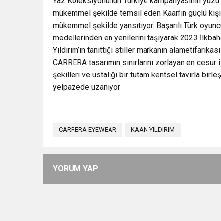
Yaz Koleksiyonunun Türkiye kampanyasının yüzü o
mükemmel şekilde temsil eden Kaan’ın güçlü kişil
mükemmel şekilde yansıtıyor. Başarılı Türk oyunc
modellerinden en yenilerini taşıyarak 2023 İlkbah
Yıldırım’ın tanıttığı stiller markanın alametifarika
CARRERA tasarımın sınırlarını zorlayan en cesu
şekilleri ve ustalığı bir tutam kentsel tavırla b
yelpazede uzanıyor
CARRERA EYEWEAR
KAAN YILDIRIM
YORUM YAP