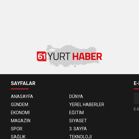
SAYFALAR
E
ANASAYFA
DÜNYA
GÜNDEM
YEREL HABERLER
E-B
EKONOMİ
EĞİTİM
MAGAZİN
SİYASET
SPOR
3. SAYFA
SAĞLIK
TEKNOLOJİ