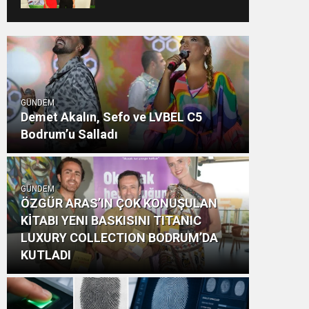
GÖZDE DEMİRBİLEK,
NR1 MAGAZİN’DE: “SON
ASSOLİST OLARAK VAR
OLACAĞIM!”
GÜNDEM
Demet Akalın, Sefo ve LVBEL C5
Bodrum’u Salladı
GÜNDEM
ÖZGÜR ARAS’IN ÇOK KONUŞULAN
KİTABI YENI BASKISINI TITANIC
LUXURY COLLECTION BODRUM’DA
KUTLADI