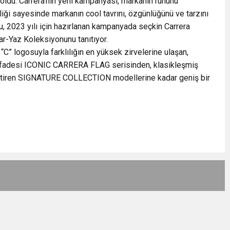
ldu. Carrera’nın yeni kampanyası, markanın ruhunu
iği sayesinde markanın cool tavrını, özgünlüğünü ve tarzını
u, 2023 yılı için hazırlanan kampanyada seçkin Carrera
ar-Yaz Koleksiyonunu tanıtıyor.
sı “C” logosuyla farklılığın en yüksek zirvelerine ulaşan,
r ifadesi ICONIC CARRERA FLAG serisinden, klasikleşmiş
irleştiren SIGNATURE COLLECTION modellerine kadar geniş bir