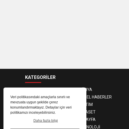
KATEGORİLER
ANASAYFA
DÜNYA
GÜNDEM
YEREL HABERLER
Veri politikasındaki amaçlarla sınırlı ve
mevzuata uygun şekilde çerez
EKONOMİ
EĞİTİM
konumlandırmaktayız. Detaylar için veri
MAGAZİN
SİYASET
politikamızı inceleyebilirsiniz.
SPOR
3. SAYFA
Daha fazla bilgi
SAĞLIK
TEKNOLOJİ