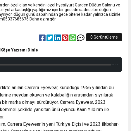
NLAMLI ZİYARET
Garden özel olan ve kendini özel hyeşilyurt Garden Düğün Salonu ve
 bir yol arkadaşlığı yaptığımız için bir gecede sadece bir düğün
rıyor, düğün günü sabahından gece bitene kadar yalnızca sizinle
nsferini KAP’a Bildirdi
tışim05337685676 Daha azını gör
ferinin Maliyetini KAP’a Bildirdi
0 Görüntüleme
 Köşe Yazısını Dinle
--:--
rlikte anılan Carrera Eyewear, kurulduğu 1956 yılından bu
ilerine meydan okuyan ve kalabalığın arasından sıyrılarak
n bir marka olmayı sürdürüyor. Carrera Eyewear, 2023
kemmel şekilde yansıtan ünlü oyuncu Kaan Yıldırım ile
or.
ım, Carrera Eyewear’in yeni Türkiye Elçisi ve 2023 İlkbahar-