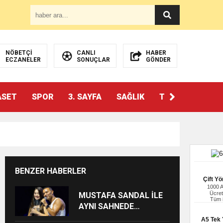
NÖBETÇİ
CANLI
HABER
ECZANELER
SONUÇLAR
GÖNDER
ASET
SPOR
3. SAYFA
SAĞLIK
TEKNOLOJİ
BENZER HABERLER
Çift Yö
1000 
Ücret
MUSTAFA SANDAL İLE
Tüm i
AYNI SAHNEDE
PARLADI: AFRA’YA
A5 Tek Y