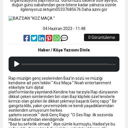
13:09
organizasyonu yapmıyoruz. Günümüzü sadece size ayırıyor,
SÜRMENE’DE 21.ÇAMFEST HEYECANI
düğün günü sabahından gece bitene kadar yalnızca sizinle
ilgileniyoruz.ıletışim05337685676 Daha azını gör
12:20
Faruk Koc Aslında Davacı Neden Gözaltında ;
04 Haziran 2023 - 11:48
21:51
Mohamed Salah’ın Trabzon’da İlk Sözleri!
0 Görüntüleme
Haber / Köşe Yazısını Dinle
--:--
Rap müziğin genç seslerinden Baz’ın sözü ve müziği
kendisine ait yeni teklisi ” Koz Maça ” Noah entertainment
etiketiyle tüm dijital
platformlarda yayınlandı.Kendine has tarzıyla Rap dünyasının
dikkat çeken isimlerinden biri olan Baz klipteki özel lenslerle
kırmızı olan gözleri ile dikkat çekmeyi başardı.Genç rapçi ” Bir
gangsta klibi, yakın çevremizdeki ve kendi yaşadıklarımdan
esinlendim umuyorum herkes
şarkımı sevecek ” dedi.Genç Rapçi ”O Ses Rap ilk sezonda
Hadise tarafından elendiğimde
”Baz bu seferlik olmadı ” diye cümle kurmuştu, Hadise’ye bu