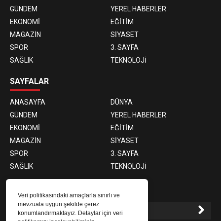
GÜNDEM
YEREL HABERLER
EKONOMİ
EĞİTİM
MAGAZİN
SİYASET
SPOR
3. SAYFA
SAĞLIK
TEKNOLOJİ
SAYFALAR
ANASAYFA
DÜNYA
GÜNDEM
YEREL HABERLER
EKONOMİ
EĞİTİM
MAGAZİN
SİYASET
SPOR
3. SAYFA
SAĞLIK
TEKNOLOJİ
E-BÜLTEN ABONELİĞİ
Veri politikasındaki amaçlarla sınırlı ve
mevzuata uygun şekilde çerez
konumlandırmaktayız. Detaylar için veri