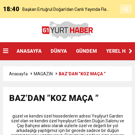
18:40
Başkan Ertuğrul Doğan’dan Canlı Yayında Flaş
16:21
Salah’ın Trabzon Programı Netleşti! Geliyor
Sözler
0:59
Başkan Ertuğrul Doğan Canlı Yayında Transferi
ANASAYFA
DÜNYA
GÜNDEM
YEREL HAB
0:11
Trabzonspor, Mohammed Salah’ı Resmen KAP’a
Açıkladı
Anasayfa
MAGAZİN
BAZ’DAN ”KOZ MAÇA ”
20:05
Trabzonspor Muhammed Salah Transferini
Bildirdi
BAZ’DAN ”KOZ MAÇA ”
9:50
MGD’DEN ANITKABİR’E ANLAMLI ZİYARET
Tamamladı
güzel ve kendini özel hissedenlerin adresi Yeşilyurt Garden
18:59
Trabzonspor Mitongo Transferini KAP’a Bildirdi
özel olan ve kendini özel hyeşilyurt Garden Düğün Salonu ve
Çay Bahçesi ailesi olarak sizlerle özel ve değerli bir yol
arkadaşlığı yaptığımız için bir gecede sadece bir düğün