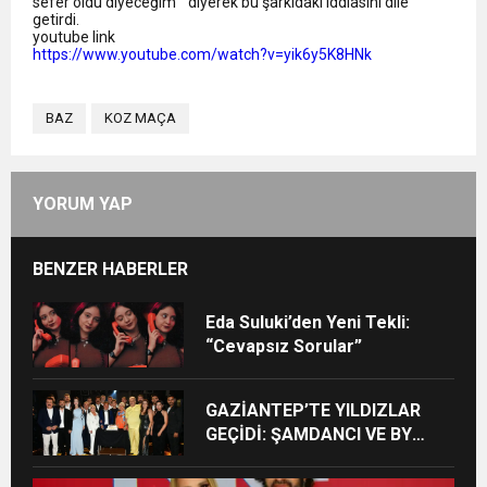
sefer oldu diyeceğim ” diyerek bu şarkıdaki iddiasını dile
getirdi.
youtube link
https://www.youtube.com/watch?
v=yik6y5K8HNk
BAZ
KOZ MAÇA
YORUM YAP
BENZER HABERLER
Eda Suluki’den Yeni Tekli:
“Cevapsız Sorular”
GAZİANTEP’TE YILDIZLAR
GEÇİDİ: ŞAMDANCI VE BY
MUSTAFA AÇILIŞI İLE GREEN
PARK’TA GÖRKEMLİ GALA