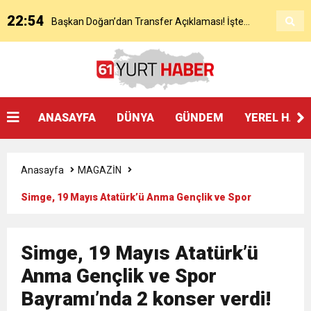
22:54
Başkan Doğan’dan Transfer Açıklaması! İşte
KAP’a Bildirdi
21:51
Mohamed Salah’ın Trabzon’da İlk Sözleri!
Detaylar..
18:40
Başkan Ertuğrul Doğan’dan Canlı Yayında Flaş
ANASAYFA
DÜNYA
GÜNDEM
YEREL HAB
16:21
Salah’ın Trabzon Programı Netleşti! Geliyor
Sözler
Anasayfa
MAGAZİN
0:59
Başkan Ertuğrul Doğan Canlı Yayında Transferi
Simge, 19 Mayıs Atatürk’ü Anma Gençlik ve Spor
Bayramı’nda 2 konser verdi!
0:11
Trabzonspor, Mohammed Salah’ı Resmen KAP’a
Açıkladı
Simge, 19 Mayıs Atatürk’ü
20:05
Anma Gençlik ve Spor
Trabzonspor Muhammed Salah Transferini
Bildirdi
Bayramı’nda 2 konser verdi!