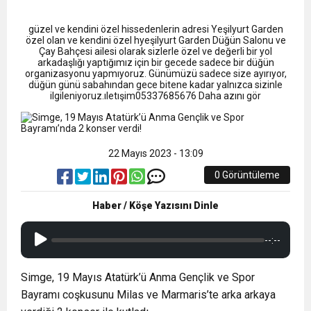
9:50
MGD’DEN ANITKABİR’E ANLAMLI ZİYARET
Tamamladı
güzel ve kendini özel hissedenlerin adresi Yeşilyurt Garden
18:59
özel olan ve kendini özel hyeşilyurt Garden Düğün Salonu ve
Trabzonspor Mitongo Transferini KAP’a Bildirdi
Çay Bahçesi ailesi olarak sizlerle özel ve değerli bir yol
arkadaşlığı yaptığımız için bir gecede sadece bir düğün
organizasyonu yapmıyoruz. Günümüzü sadece size ayırıyor,
22:58
düğün günü sabahından gece bitene kadar yalnızca sizinle
Trabzonspor, Salah Transferinin Maliyetini
ilgileniyoruz.ıletışim05337685676 Daha azını gör
KAP’a Bildirdi
22 Mayıs 2023 - 13:09
0 Görüntüleme
Haber / Köşe Yazısını Dinle
--:--
Simge, 19 Mayıs Atatürk’ü Anma Gençlik ve Spor
Bayramı coşkusunu Milas ve Marmaris’te arka arkaya