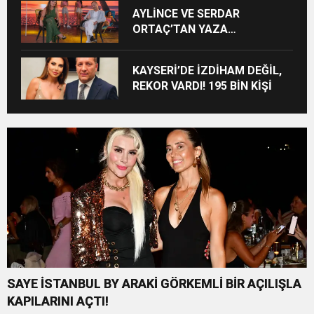
AYLİNCE VE SERDAR
ORTAÇ’TAN YAZA
“ROMANTİK AŞK” BOMBASI!
KAYSERİ’DE İZDİHAM DEĞİL,
REKOR VARDI! 195 BİN KİŞİ
SAYE İSTANBUL BY ARAKİ GÖRKEMLİ BİR AÇILIŞLA
KAPILARINI AÇTI!