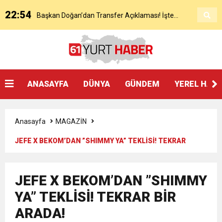
22:54
Başkan Doğan’dan Transfer Açıklaması! İşte
KAP’a Bildirdi
21:51
Mohamed Salah’ın Trabzon’da İlk Sözleri!
Detaylar..
18:40
Başkan Ertuğrul Doğan’dan Canlı Yayında Flaş
ANASAYFA
DÜNYA
GÜNDEM
YEREL HAB
16:21
Salah’ın Trabzon Programı Netleşti! Geliyor
Sözler
Anasayfa
MAGAZİN
0:59
Başkan Ertuğrul Doğan Canlı Yayında Transferi
JEFE X BEKOM’DAN ”SHIMMY YA” TEKLİSİ! TEKRAR
BİR ARADA!
0:11
Trabzonspor, Mohammed Salah’ı Resmen KAP’a
Açıkladı
JEFE X BEKOM’DAN ”SHIMMY
20:05
YA” TEKLİSİ! TEKRAR BİR
Trabzonspor Muhammed Salah Transferini
Bildirdi
ARADA!