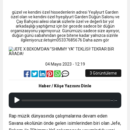
9:50
MGD’DEN ANITKABİR’E ANLAMLI ZİYARET
Tamamladı
güzel ve kendini özel hissedenlerin adresi Yeşilyurt Garden
18:59
özel olan ve kendini özel hyeşilyurt Garden Düğün Salonu ve
Trabzonspor Mitongo Transferini KAP’a Bildirdi
Çay Bahçesi ailesi olarak sizlerle özel ve değerli bir yol
arkadaşlığı yaptığımız için bir gecede sadece bir düğün
organizasyonu yapmıyoruz. Günümüzü sadece size ayırıyor,
22:58
düğün günü sabahından gece bitene kadar yalnızca sizinle
Trabzonspor, Salah Transferinin Maliyetini
ilgileniyoruz.ıletışim05337685676 Daha azını gör
KAP’a Bildirdi
04 Mayıs 2023 - 12:19
3 Görüntüleme
Haber / Köşe Yazısını Dinle
--:--
Rap müzik dünyasında çalışmalarına devam eden
Savana ekolünün önde gelen isimlerinden biri olan Jefe,