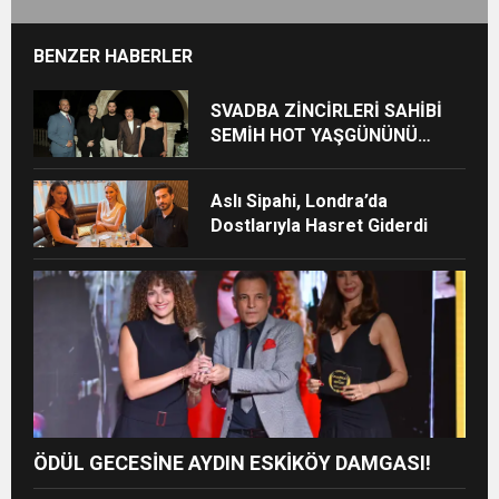
BENZER HABERLER
SVADBA ZİNCİRLERİ SAHİBİ
SEMİH HOT YAŞGÜNÜNÜ
SANAT VE CEMİYET
DÜNYASININ ÜNLÜ
Aslı Sipahi, Londra’da
İSİMLERİYLE KUTLADI!
Dostlarıyla Hasret Giderdi
ÖDÜL GECESİNE AYDIN ESKİKÖY DAMGASI!