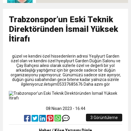
9:50
MGD’DEN ANITKABİR’E ANLAMLI ZİYARET
Tamamladı
18:59
Trabzonspor’un Eski Teknik
Trabzonspor Mitongo Transferini KAP’a Bildirdi
Direktöründen İsmail Yüksek
22:58
Trabzonspor, Salah Transferinin Maliyetini
İtirafı
KAP’a Bildirdi
güzel ve kendini özel hissedenlerin adresi Yeşilyurt Garden
özel olan ve kendini özel hyeşilyurt Garden Düğün Salonu ve
Çay Bahçesi ailesi olarak sizlerle özel ve değerli bir yol
arkadaşlığı yaptığımız için bir gecede sadece bir düğün
organizasyonu yapmıyoruz. Günümüzü sadece size ayırıyor,
düğün günü sabahından gece bitene kadar yalnızca sizinle
ilgileniyoruz.ıletışim05337685676 Daha azını gör
08 Nisan 2023 - 16:44
3 Görüntüleme
Haber / Köşe Yazısını Dinle