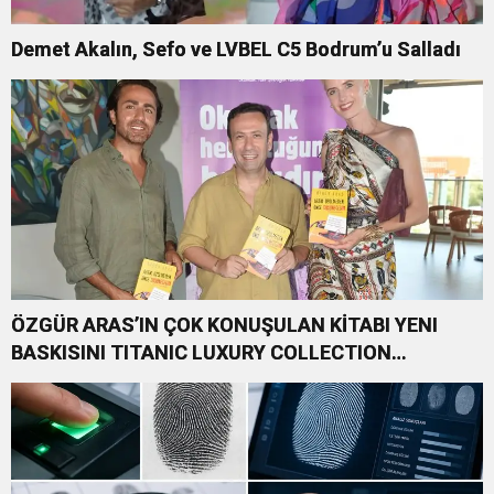
Demet Akalın, Sefo ve LVBEL C5 Bodrum’u Salladı
ÖZGÜR ARAS’IN ÇOK KONUŞULAN KİTABI YENI
BASKISINI TITANIC LUXURY COLLECTION
BODRUM’DA KUTLADI