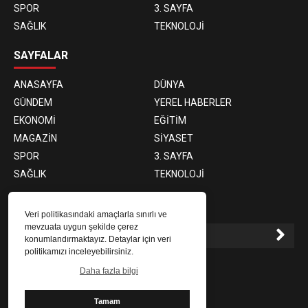
SPOR
3. SAYFA
SAĞLIK
TEKNOLOJİ
SAYFALAR
ANASAYFA
DÜNYA
GÜNDEM
YEREL HABERLER
EKONOMİ
EĞİTİM
MAGAZİN
SİYASET
SPOR
3. SAYFA
SAĞLIK
TEKNOLOJİ
E-BÜLTEN ABONELİĞİ
Veri politikasındaki amaçlarla sınırlı ve
mevzuata uygun şekilde çerez
konumlandırmaktayız. Detaylar için veri
politikamızı inceleyebilirsiniz.
E-Bülten aboneliği ile haberlere daha hızlı erişin.
Daha fazla bilgi
Tamam