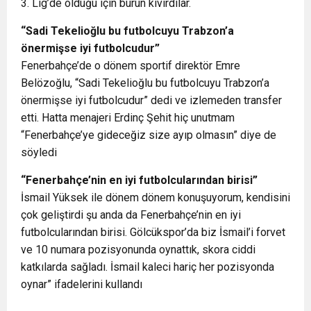
3. Lig’de olduğu için burun kıvırdılar.
“Sadi Tekelioğlu bu futbolcuyu Trabzon’a
önermişse iyi futbolcudur”
Fenerbahçe’de o dönem sportif direktör Emre
Belözoğlu, “Sadi Tekelioğlu bu futbolcuyu Trabzon’a
önermişse iyi futbolcudur” dedi ve izlemeden transfer
etti. Hatta menajeri Erdinç Şehit hiç unutmam
“Fenerbahçe’ye gideceğiz size ayıp olmasın” diye de
söyledi
“Fenerbahçe’nin en iyi futbolcularından birisi”
İsmail Yüksek ile dönem dönem konuşuyorum, kendisini
çok geliştirdi şu anda da Fenerbahçe’nin en iyi
futbolcularından birisi. Gölcükspor’da biz İsmail’i forvet
ve 10 numara pozisyonunda oynattık, skora ciddi
katkılarda sağladı. İsmail kaleci hariç her pozisyonda
oynar” ifadelerini kullandı