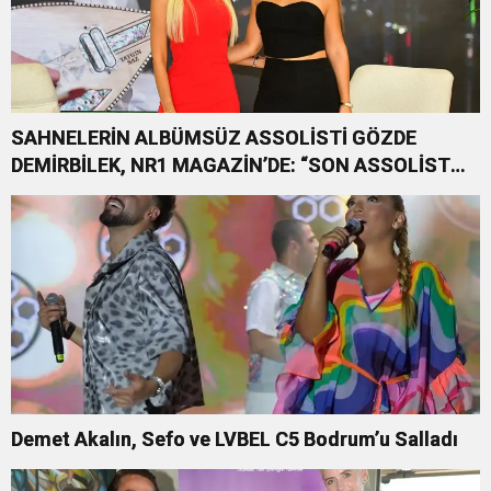
SAHNELERİN ALBÜMSÜZ ASSOLİSTİ GÖZDE
DEMİRBİLEK, NR1 MAGAZİN’DE: “SON ASSOLİST
OLARAK VAR OLACAĞIM!”
Demet Akalın, Sefo ve LVBEL C5 Bodrum’u Salladı