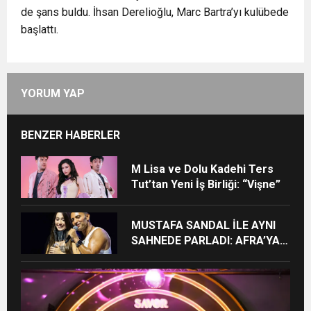
de şans buldu. İhsan Derelioğlu, Marc Bartra’yı kulübede
başlattı.
YORUM YAP
BENZER HABERLER
M Lisa ve Dolu Kadehi Ters
Tut’tan Yeni İş Birliği: “Vişne”
MUSTAFA SANDAL İLE AYNI
SAHNEDE PARLADI: AFRA’YA
HARBİYE’DE BÜYÜK ALKIŞ