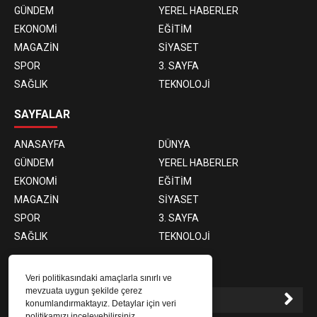
GÜNDEM
YEREL HABERLER
EKONOMİ
EĞİTİM
MAGAZİN
SİYASET
SPOR
3. SAYFA
SAĞLIK
TEKNOLOJİ
SAYFALAR
ANASAYFA
DÜNYA
GÜNDEM
YEREL HABERLER
EKONOMİ
EĞİTİM
MAGAZİN
SİYASET
SPOR
3. SAYFA
SAĞLIK
TEKNOLOJİ
E-BÜLTEN ABONELİĞİ
Veri politikasındaki amaçlarla sınırlı ve
mevzuata uygun şekilde çerez
konumlandırmaktayız. Detaylar için veri
politikamızı inceleyebilirsiniz.