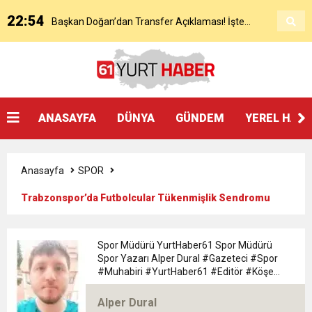
22:54
Başkan Doğan’dan Transfer Açıklaması! İşte
KAP’a Bildirdi
21:51
Mohamed Salah’ın Trabzon’da İlk Sözleri!
Detaylar..
18:40
Başkan Ertuğrul Doğan’dan Canlı Yayında Flaş
ANASAYFA
DÜNYA
GÜNDEM
YEREL HAB
16:21
Salah’ın Trabzon Programı Netleşti! Geliyor
Sözler
Anasayfa
SPOR
0:59
Başkan Ertuğrul Doğan Canlı Yayında Transferi
Trabzonspor’da Futbolcular Tükenmişlik Sendromu
Yaşıyor
0:11
Trabzonspor, Mohammed Salah’ı Resmen KAP’a
Açıkladı
Spor Müdürü YurtHaber61 Spor Müdürü
Spor Yazarı Alper Dural #Gazeteci #Spor
20:05
#Muhabiri #YurtHaber61 #Editör #Köşe
Trabzonspor Muhammed Salah Transferini
Bildirdi
#Yazarı Trabzon Bölgesi 61yurthaber Spor
Müdürü spor Yazarı Alper Dural
Alper Dural