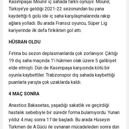
Kasımpaşaı Mounir iç sahada farklı oynuyır. Mounir,
Türkiye’ye geldiği 2021-22 sezonundan bu yana
kaydettği 6 golü ide iç saha karşılaşmalarında rakip
ağlara yolladı. Bu arada Fransız oyuncu, Süper Lig
kariyerinde ilk defa firikikten gol attı.
HÜSRAN OLDU
Fırtına bu sezon deplasmanlarda çok zorlanıyor. Çıktığı
19 dış saha maçında 1’i hükmen olak üzere 5 galibiyet
elde etmişti. Dün de Kasımpaşa karşısında kötü bir
oyunla kaybettiler. Trabzonspor dış sahada kaybettiği
puanlarla yarışta çok uzaklarda kaldı.
4 MAÇ SONRA
Anastios Bakasetas, yaşadığı sakatlık ve geçirdiği
hastalık sebebiyle bir süredir forma bulamıyordu. Yunan
yıldız 4 maç sonra 11’de başladı. Bu arada Hüseyin
Türkmen de A.Gücü ile oynanan mücadeleden sonra dün