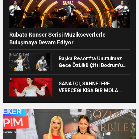
Rubato Konser Serisi Müzikseverlerle
Buluşmaya Devam Ediyor
Başka Resort’ta Unutulmaz
Gece Özülkü Çifti Bodrum’u
Büyüledi
SANATÇI, SAHNELERE
VERECEĞİ KISA BİR MOLA
ÖNCESİ 13 AĞUSTOS’TA SON
KEZ HARBİYE’DE OLACAK!