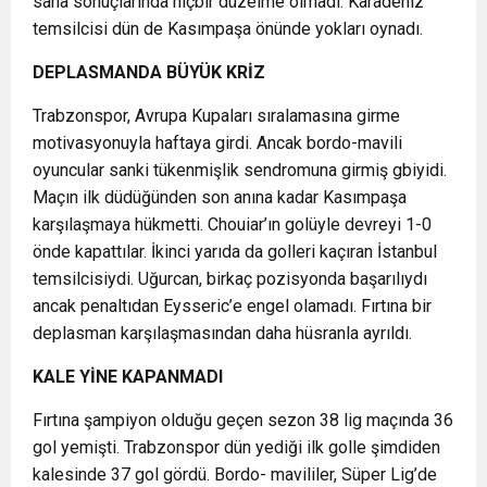
saha sonuçlarında hiçbir düzelme olmadı. Karadeniz
temsilcisi dün de Kasımpaşa önünde yokları oynadı.
DEPLASMANDA BÜYÜK KRİZ
Trabzonspor, Avrupa Kupaları sıralamasına girme
motivasyonuyla haftaya girdi. Ancak bordo-mavili
oyuncular sanki tükenmişlik sendromuna girmiş gbiyidi.
Maçın ilk düdüğünden son anına kadar Kasımpaşa
karşılaşmaya hükmetti. Chouiar’ın golüyle devreyi 1-0
önde kapattılar. İkinci yarıda da golleri kaçıran İstanbul
temsilcisiydi. Uğurcan, birkaç pozisyonda başarılıydı
ancak penaltıdan Eysseric’e engel olamadı. Fırtına bir
deplasman karşılaşmasından daha hüsranla ayrıldı.
KALE YİNE KAPANMADI
Fırtına şampiyon olduğu geçen sezon 38 lig maçında 36
gol yemişti. Trabzonspor dün yediği ilk golle şimdiden
kalesinde 37 gol gördü. Bordo- mavililer, Süper Lig’de