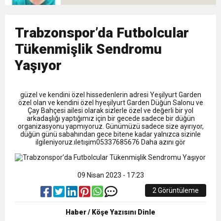
9:50
MGD’DEN ANITKABİR’E ANLAMLI ZİYARET
Tamamladı
18:59
Trabzonspor’da Futbolcular
Trabzonspor Mitongo Transferini KAP’a Bildirdi
Tükenmişlik Sendromu
22:58
Trabzonspor, Salah Transferinin Maliyetini
Yaşıyor
KAP’a Bildirdi
güzel ve kendini özel hissedenlerin adresi Yeşilyurt Garden
özel olan ve kendini özel hyeşilyurt Garden Düğün Salonu ve
Çay Bahçesi ailesi olarak sizlerle özel ve değerli bir yol
arkadaşlığı yaptığımız için bir gecede sadece bir düğün
organizasyonu yapmıyoruz. Günümüzü sadece size ayırıyor,
düğün günü sabahından gece bitene kadar yalnızca sizinle
ilgileniyoruz.ıletışim05337685676 Daha azını gör
09 Nisan 2023 - 17:23
2 Görüntüleme
Haber / Köşe Yazısını Dinle