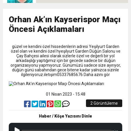
9:50
MGD’DEN ANITKABİR’E ANLAMLI ZİYARET
Tamamladı
18:59
Orhan Ak’ın Kayserispor Maçı
Trabzonspor Mitongo Transferini KAP’a Bildirdi
Öncesi Açıklamaları
22:58
Trabzonspor, Salah Transferinin Maliyetini
güzel ve kendini özel hissedenlerin adresi Yeşilyurt Garden
özel olan ve kendini özel hyeşilyurt Garden Düğün Salonu ve
KAP’a Bildirdi
Çay Bahçesi ailesi olarak sizlerle özel ve değerli bir yol
arkadaşlığı yaptığımız için bir gecede sadece bir düğün
organizasyonu yapmıyoruz. Günümüzü sadece size ayırıyor,
düğün günü sabahından gece bitene kadar yalnızca sizinle
ilgileniyoruz.ıletışim05337685676 Daha azını gör
01 Nisan 2023 - 15:48
2 Görüntüleme
Haber / Köşe Yazısını Dinle
--:--