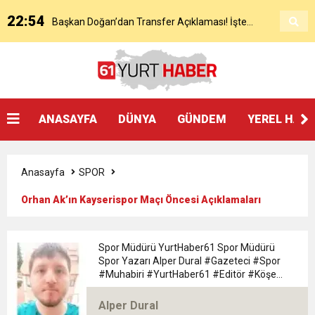
22:54
Başkan Doğan’dan Transfer Açıklaması! İşte
KAP’a Bildirdi
21:51
Mohamed Salah’ın Trabzon’da İlk Sözleri!
Detaylar..
18:40
Başkan Ertuğrul Doğan’dan Canlı Yayında Flaş
ANASAYFA
DÜNYA
GÜNDEM
YEREL HAB
16:21
Salah’ın Trabzon Programı Netleşti! Geliyor
Sözler
Anasayfa
SPOR
0:59
Başkan Ertuğrul Doğan Canlı Yayında Transferi
Orhan Ak’ın Kayserispor Maçı Öncesi Açıklamaları
0:11
Trabzonspor, Mohammed Salah’ı Resmen KAP’a
Açıkladı
Spor Müdürü YurtHaber61 Spor Müdürü
Spor Yazarı Alper Dural #Gazeteci #Spor
20:05
#Muhabiri #YurtHaber61 #Editör #Köşe
Trabzonspor Muhammed Salah Transferini
Bildirdi
#Yazarı Trabzon Bölgesi 61yurthaber Spor
Müdürü spor Yazarı Alper Dural
Alper Dural