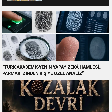
BASKISINI TITANIC LUXURY
COLLECTION BODRUM’DA
KUTLADI
“TÜRK AKADEMİSYENİN YAPAY ZEKÂ HAMLESİ…
PARMAK İZİNDEN KİŞİYE ÖZEL ANALİZ”