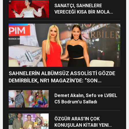
SANATÇI, SAHNELERE
VERECEĞİ KISA BİR MOLA
ÖNCESİ 13 AĞUSTOS’TA SON
KEZ HARBİYE’DE OLACAK!
SAHNELERİN ALBÜMSÜZ ASSOLİSTİ GÖZDE
DEMİRBİLEK, NR1 MAGAZİN’DE: “SON
ASSOLİST OLARAK VAR OLACAĞIM!”
Demet Akalın, Sefo ve LVBEL
C5 Bodrum’u Salladı
ÖZGÜR ARAS’IN ÇOK
KONUŞULAN KİTABI YENI