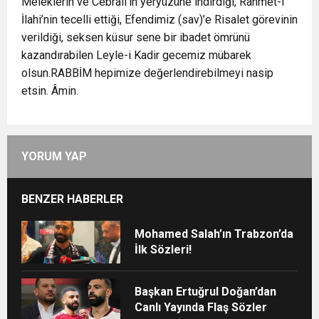
Meleklerin ve Cebrail’in yeryüzüne indirdiği, Rahmet-i
İlahi’nin tecelli ettiği, Efendimiz (sav)’e Risalet görevinin
verildiği, seksen küsur sene bir ibadet ömrünü
kazandırabilen Leyle-i Kadir gecemiz mübarek
olsun.RABBİM hepimize değerlendirebilmeyi nasip
etsin. Âmin.
YORUM YAP
BENZER HABERLER
Mohamed Salah’ın Trabzon’da
İlk Sözleri!
Başkan Ertuğrul Doğan’dan
Canlı Yayında Flaş Sözler