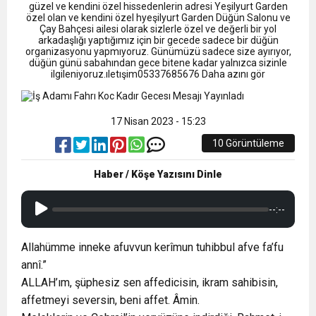
13:09
SÜRMENE’DE 21.ÇAMFEST HEYECANI
güzel ve kendini özel hissedenlerin adresi Yeşilyurt Garden
özel olan ve kendini özel hyeşilyurt Garden Düğün Salonu ve
Çay Bahçesi ailesi olarak sizlerle özel ve değerli bir yol
arkadaşlığı yaptığımız için bir gecede sadece bir düğün
12:20
Faruk Koc Aslında Davacı Neden Gözaltında ;
organizasyonu yapmıyoruz. Günümüzü sadece size ayırıyor,
düğün günü sabahından gece bitene kadar yalnızca sizinle
ilgileniyoruz.ıletışim05337685676 Daha azını gör
21:51
Mohamed Salah’ın Trabzon’da İlk Sözleri!
17 Nisan 2023 - 15:23
10 Görüntüleme
Haber / Köşe Yazısını Dinle
--:--
Allahümme inneke afuvvun kerîmun tuhibbul afve fa’fu
annî.”
ALLAH’ım, şüphesiz sen affedicisin, ikram sahibisin,
affetmeyi seversin, beni affet. Âmin.