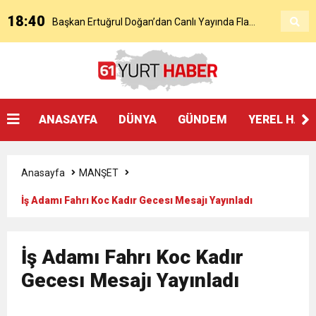
18:40
Başkan Ertuğrul Doğan’dan Canlı Yayında Flaş
16:21
Salah’ın Trabzon Programı Netleşti! Geliyor
Sözler
0:59
Başkan Ertuğrul Doğan Canlı Yayında Transferi
ANASAYFA
DÜNYA
GÜNDEM
YEREL HAB
0:11
Trabzonspor, Mohammed Salah’ı Resmen KAP’a
Açıkladı
Anasayfa
MANŞET
20:05
Trabzonspor Muhammed Salah Transferini
Bildirdi
İş Adamı Fahrı Koc Kadır Gecesı Mesajı Yayınladı
9:50
MGD’DEN ANITKABİR’E ANLAMLI ZİYARET
Tamamladı
İş Adamı Fahrı Koc Kadır
18:59
Gecesı Mesajı Yayınladı
Trabzonspor Mitongo Transferini KAP’a Bildirdi