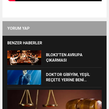
YORUM YAP
BENZER HABERLER
BLOK3’TEN AVRUPA
ÇIKARMASI
DOKTOR GİBİYİM, YEŞİL
REÇETE YERİNE BENİ
ÖNERİYORLAR”