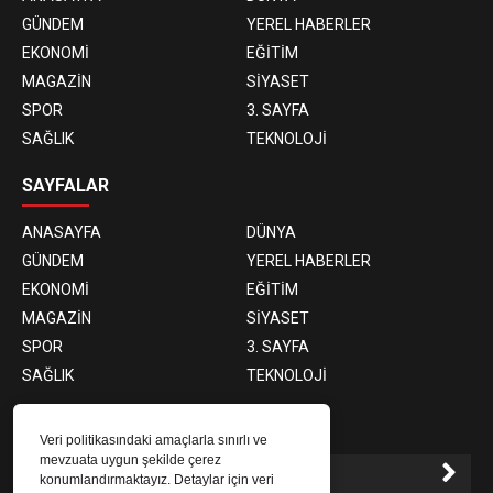
GÜNDEM
YEREL HABERLER
EKONOMİ
EĞİTİM
MAGAZİN
SİYASET
SPOR
3. SAYFA
SAĞLIK
TEKNOLOJİ
SAYFALAR
ANASAYFA
DÜNYA
GÜNDEM
YEREL HABERLER
EKONOMİ
EĞİTİM
MAGAZİN
SİYASET
SPOR
3. SAYFA
SAĞLIK
TEKNOLOJİ
E-BÜLTEN ABONELİĞİ
Veri politikasındaki amaçlarla sınırlı ve
mevzuata uygun şekilde çerez
konumlandırmaktayız. Detaylar için veri