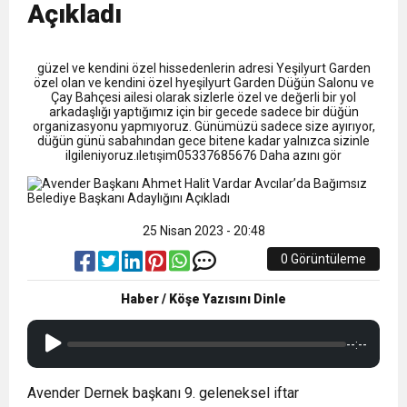
0:11
Trabzonspor, Mohammed Salah’ı Resmen KAP’a
Açıkladı
Açıkladı
19:40
Bu Hayattan Metin Yeşilyurt Gecdı
Bildirdi
güzel ve kendini özel hissedenlerin adresi Yeşilyurt Garden
özel olan ve kendini özel hyeşilyurt Garden Düğün Salonu ve
Çay Bahçesi ailesi olarak sizlerle özel ve değerli bir yol
arkadaşlığı yaptığımız için bir gecede sadece bir düğün
organizasyonu yapmıyoruz. Günümüzü sadece size ayırıyor,
düğün günü sabahından gece bitene kadar yalnızca sizinle
ilgileniyoruz.ıletışim05337685676 Daha azını gör
25 Nisan 2023 - 20:48
0 Görüntüleme
Haber / Köşe Yazısını Dinle
--:--
Avender Dernek başkanı 9. geleneksel iftar