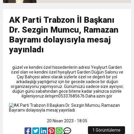
9:50
MGD’DEN ANITKABİR’E ANLAMLI ZİYARET
Tamamladı
18:59
AK Parti Trabzon İl Başkanı
Trabzonspor Mitongo Transferini KAP’a Bildirdi
Dr. Sezgin Mumcu, Ramazan
22:58
Trabzonspor, Salah Transferinin Maliyetini
Bayramı dolayısıyla mesaj
yayınladı
KAP’a Bildirdi
güzel ve kendini özel hissedenlerin adresi Yeşilyurt Garden
özel olan ve kendini özel hyeşilyurt Garden Düğün Salonu ve
Çay Bahçesi ailesi olarak sizlerle özel ve değerli bir yol
arkadaşlığı yaptığımız için bir gecede sadece bir düğün
organizasyonu yapmıyoruz. Günümüzü sadece size ayırıyor,
düğün günü sabahından gece bitene kadar yalnızca sizinle
ilgileniyoruz.ıletışim05337685676 Daha azını gör
20 Nisan 2023 - 18:05
1 Görüntüleme