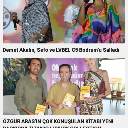
Demet Akalın, Sefo ve LVBEL C5 Bodrum’u Salladı
ÖZGÜR ARAS’IN ÇOK KONUŞULAN KİTABI YENI