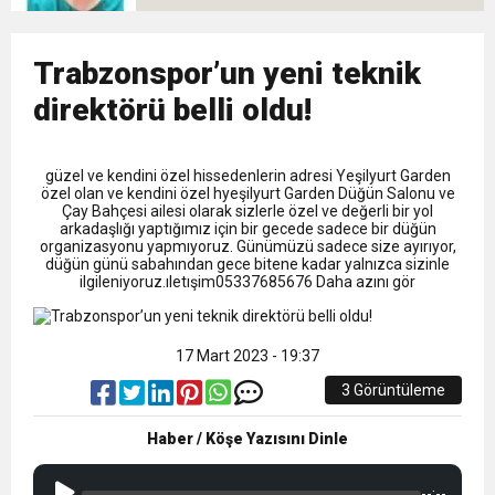
9:50
MGD’DEN ANITKABİR’E ANLAMLI ZİYARET
Tamamladı
18:59
Trabzonspor’un yeni teknik
Trabzonspor Mitongo Transferini KAP’a Bildirdi
direktörü belli oldu!
22:58
Trabzonspor, Salah Transferinin Maliyetini
güzel ve kendini özel hissedenlerin adresi Yeşilyurt Garden
özel olan ve kendini özel hyeşilyurt Garden Düğün Salonu ve
KAP’a Bildirdi
Çay Bahçesi ailesi olarak sizlerle özel ve değerli bir yol
arkadaşlığı yaptığımız için bir gecede sadece bir düğün
organizasyonu yapmıyoruz. Günümüzü sadece size ayırıyor,
düğün günü sabahından gece bitene kadar yalnızca sizinle
ilgileniyoruz.ıletışim05337685676 Daha azını gör
17 Mart 2023 - 19:37
3 Görüntüleme
Haber / Köşe Yazısını Dinle
--:--