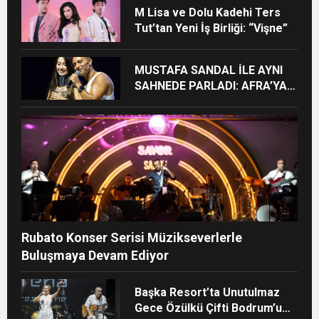
M Lisa ve Dolu Kadehi Ters
Tut’tan Yeni İş Birliği: “Vişne”
MUSTAFA SANDAL İLE AYNI
SAHNEDE PARLADI: AFRA’YA
HARBİYE’DE BÜYÜK ALKIŞ
Rubato Konser Serisi Müzikseverlerle
Buluşmaya Devam Ediyor
Başka Resort’ta Unutulmaz
Gece Özülkü Çifti Bodrum’u