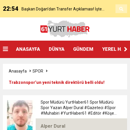
22:54
Başkan Doğan’dan Transfer Açıklaması! İşte
KAP’a Bildirdi
21:51
Mohamed Salah’ın Trabzon’da İlk Sözleri!
Detaylar..
18:40
Başkan Ertuğrul Doğan’dan Canlı Yayında Flaş
ANASAYFA
DÜNYA
GÜNDEM
YEREL HAB
16:21
Salah’ın Trabzon Programı Netleşti! Geliyor
Sözler
Anasayfa
SPOR
0:59
Başkan Ertuğrul Doğan Canlı Yayında Transferi
Trabzonspor’un yeni teknik direktörü belli oldu!
0:11
Trabzonspor, Mohammed Salah’ı Resmen KAP’a
Açıkladı
Spor Müdürü YurtHaber61 Spor Müdürü
Spor Yazarı Alper Dural #Gazeteci #Spor
20:05
#Muhabiri #YurtHaber61 #Editör #Köşe
Trabzonspor Muhammed Salah Transferini
Bildirdi
#Yazarı Trabzon Bölgesi 61yurthaber Spor
Müdürü spor Yazarı Alper Dural
Alper Dural