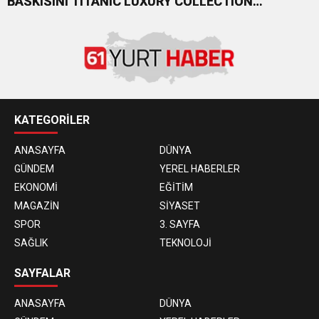
BASKISINI TITANIC LUXURY COLLECTION
BODRUM’DA KUTLADI
KATEGORİLER
ANASAYFA
DÜNYA
GÜNDEM
YEREL HABERLER
EKONOMİ
EĞİTİM
MAGAZİN
SİYASET
SPOR
3. SAYFA
SAĞLIK
TEKNOLOJİ
SAYFALAR
ANASAYFA
DÜNYA