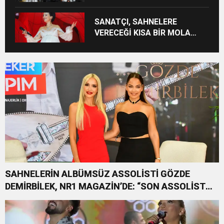
Büyüledi
SANATÇI, SAHNELERE
VERECEĞİ KISA BİR MOLA
ÖNCESİ 13 AĞUSTOS’TA SON
KEZ HARBİYE’DE OLACAK!
SAHNELERİN ALBÜMSÜZ ASSOLİSTİ GÖZDE
DEMİRBİLEK, NR1 MAGAZİN’DE: “SON ASSOLİST
OLARAK VAR OLACAĞIM!”