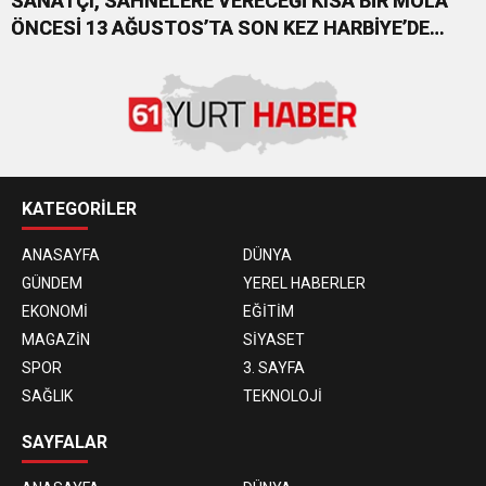
SANATÇI, SAHNELERE VERECEĞİ KISA BİR MOLA
ÖNCESİ 13 AĞUSTOS’TA SON KEZ HARBİYE’DE
OLACAK!
KATEGORİLER
ANASAYFA
DÜNYA
GÜNDEM
YEREL HABERLER
EKONOMİ
EĞİTİM
MAGAZİN
SİYASET
SPOR
3. SAYFA
SAĞLIK
TEKNOLOJİ
SAYFALAR