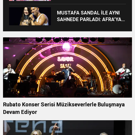
MUSTAFA SANDAL İLE AYNI
SAHNEDE PARLADI: AFRA’YA
HARBİYE’DE BÜYÜK ALKIŞ
Rubato Konser Serisi Müzikseverlerle Buluşmaya
Devam Ediyor