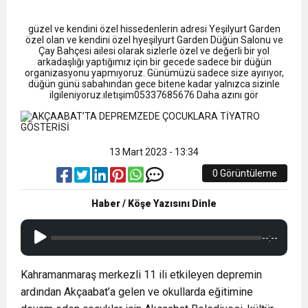
9:50
MGD’DEN ANITKABİR’E ANLAMLI ZİYARET
Tamamladı
güzel ve kendini özel hissedenlerin adresi Yeşilyurt Garden
18:59
özel olan ve kendini özel hyeşilyurt Garden Düğün Salonu ve
Trabzonspor Mitongo Transferini KAP’a Bildirdi
Çay Bahçesi ailesi olarak sizlerle özel ve değerli bir yol
arkadaşlığı yaptığımız için bir gecede sadece bir düğün
organizasyonu yapmıyoruz. Günümüzü sadece size ayırıyor,
22:58
düğün günü sabahından gece bitene kadar yalnızca sizinle
Trabzonspor, Salah Transferinin Maliyetini
ilgileniyoruz.ıletışim05337685676 Daha azını gör
KAP’a Bildirdi
13 Mart 2023 - 13:34
0 Görüntüleme
Haber / Köşe Yazısını Dinle
--:--
Kahramanmaraş merkezli 11 ili etkileyen depremin
ardından Akçaabat’a gelen ve okullarda eğitimine