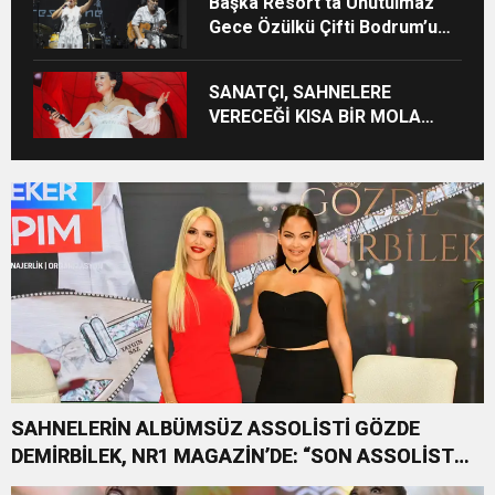
Başka Resort’ta Unutulmaz
Gece Özülkü Çifti Bodrum’u
Büyüledi
SANATÇI, SAHNELERE
VERECEĞİ KISA BİR MOLA
ÖNCESİ 13 AĞUSTOS’TA SON
KEZ HARBİYE’DE OLACAK!
SAHNELERİN ALBÜMSÜZ ASSOLİSTİ GÖZDE
DEMİRBİLEK, NR1 MAGAZİN’DE: “SON ASSOLİST
OLARAK VAR OLACAĞIM!”