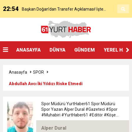
22:54
Başkan Doğan’dan Transfer Açıklaması! İşte
KAP’a Bildirdi
21:51
Mohamed Salah’ın Trabzon’da İlk Sözleri!
Detaylar..
18:40
Başkan Ertuğrul Doğan’dan Canlı Yayında Flaş
ANASAYFA
DÜNYA
GÜNDEM
YEREL HAB
16:21
Salah’ın Trabzon Programı Netleşti! Geliyor
Sözler
Anasayfa
SPOR
0:59
Başkan Ertuğrul Doğan Canlı Yayında Transferi
Abdullah Avcı İki Yıldızı Riske Etmedi
0:11
Trabzonspor, Mohammed Salah’ı Resmen KAP’a
Açıkladı
Spor Müdürü YurtHaber61 Spor Müdürü
Spor Yazarı Alper Dural #Gazeteci #Spor
20:05
#Muhabiri #YurtHaber61 #Editör #Köşe
Trabzonspor Muhammed Salah Transferini
Bildirdi
#Yazarı Trabzon Bölgesi 61yurthaber Spor
Müdürü spor Yazarı Alper Dural
Alper Dural