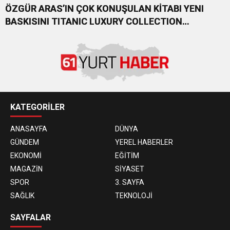
ÖZGÜR ARAS’IN ÇOK KONUŞULAN KİTABI YENI
BASKISINI TITANIC LUXURY COLLECTION
BODRUM’DA KUTLADI
KATEGORİLER
ANASAYFA
DÜNYA
GÜNDEM
YEREL HABERLER
EKONOMİ
EĞİTİM
MAGAZİN
SİYASET
SPOR
3. SAYFA
SAĞLIK
TEKNOLOJİ
SAYFALAR