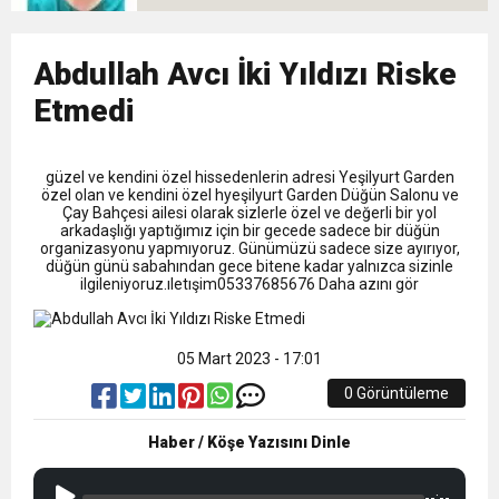
9:50
MGD’DEN ANITKABİR’E ANLAMLI ZİYARET
Tamamladı
18:59
Abdullah Avcı İki Yıldızı Riske
Trabzonspor Mitongo Transferini KAP’a Bildirdi
Etmedi
22:58
Trabzonspor, Salah Transferinin Maliyetini
güzel ve kendini özel hissedenlerin adresi Yeşilyurt Garden
özel olan ve kendini özel hyeşilyurt Garden Düğün Salonu ve
KAP’a Bildirdi
Çay Bahçesi ailesi olarak sizlerle özel ve değerli bir yol
arkadaşlığı yaptığımız için bir gecede sadece bir düğün
organizasyonu yapmıyoruz. Günümüzü sadece size ayırıyor,
düğün günü sabahından gece bitene kadar yalnızca sizinle
ilgileniyoruz.ıletışim05337685676 Daha azını gör
05 Mart 2023 - 17:01
0 Görüntüleme
Haber / Köşe Yazısını Dinle
--:--