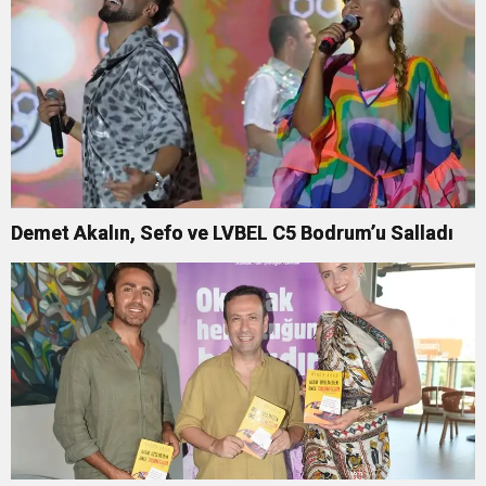
Demet Akalın, Sefo ve LVBEL C5 Bodrum’u Salladı