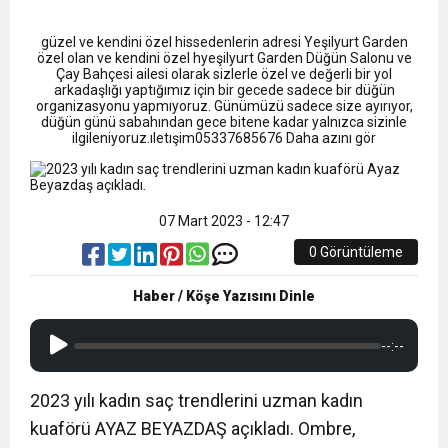
13:09
SÜRMENE’DE 21.ÇAMFEST HEYECANI
güzel ve kendini özel hissedenlerin adresi Yeşilyurt Garden
12:20
özel olan ve kendini özel hyeşilyurt Garden Düğün Salonu ve
Faruk Koc Aslında Davacı Neden Gözaltında ;
Çay Bahçesi ailesi olarak sizlerle özel ve değerli bir yol
arkadaşlığı yaptığımız için bir gecede sadece bir düğün
organizasyonu yapmıyoruz. Günümüzü sadece size ayırıyor,
21:51
düğün günü sabahından gece bitene kadar yalnızca sizinle
Mohamed Salah’ın Trabzon’da İlk Sözleri!
ilgileniyoruz.ıletışim05337685676 Daha azını gör
07 Mart 2023 - 12:47
0 Görüntüleme
Haber / Köşe Yazısını Dinle
--:--
2023 yılı kadın saç trendlerini uzman kadın
kuaförü AYAZ BEYAZDAŞ açıkladı. Ombre,