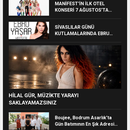
MANİFEST’İN İLK OTEL
KONSERİ 7 AĞUSTOS’TA
ANTALYA’DA
SİVASLILAR GÜNÜ
KUTLAMALARINDA EBRU
YAŞAR RÜZGARI ESECEK!
HİLAL GÜR, MÜZİKTE YARAYI
SAKLAYAMAZSINIZ
Boujee, Bodrum Asarlık’ta
Gün Batımının En Şık Adresi