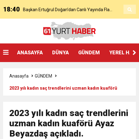
18:40
Başkan Ertuğrul Doğan’dan Canlı Yayında Flaş
16:21
Salah’ın Trabzon Programı Netleşti! Geliyor
Sözler
0:59
Başkan Ertuğrul Doğan Canlı Yayında Transferi
ANASAYFA
DÜNYA
GÜNDEM
YEREL HAB
0:11
Trabzonspor, Mohammed Salah’ı Resmen KAP’a
Açıkladı
Anasayfa
GÜNDEM
20:05
Trabzonspor Muhammed Salah Transferini
Bildirdi
2023 yılı kadın saç trendlerini uzman kadın kuaförü
Ayaz Beyazdaş açıkladı.
9:50
MGD’DEN ANITKABİR’E ANLAMLI ZİYARET
Tamamladı
2023 yılı kadın saç trendlerini
18:59
uzman kadın kuaförü Ayaz
Trabzonspor Mitongo Transferini KAP’a Bildirdi
Beyazdaş açıkladı.