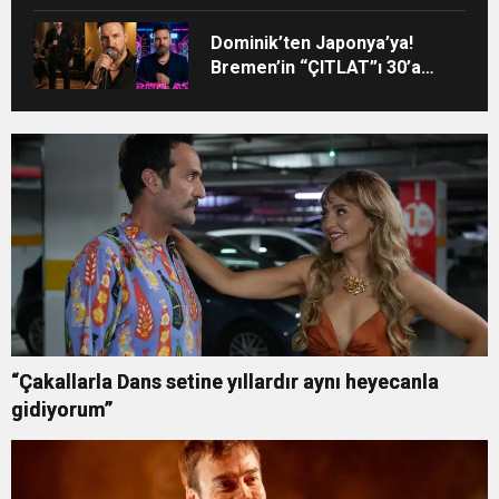
Oldu
Dominik’ten Japonya’ya!
Bremen’in “ÇITLAT”ı 30’a
yakın ülkede!
“Çakallarla Dans setine yıllardır aynı heyecanla
gidiyorum”