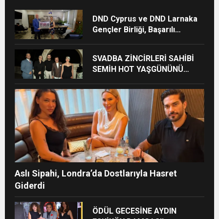
DND Cyprus ve DND Larnaka
Gençler Birliği, Başarılı
Sezonun Ardından İskele
Belediyesi’nde Bir Araya Geldi
SVADBA ZİNCİRLERİ SAHİBİ
SEMİH HOT YAŞGÜNÜNÜ
SANAT VE CEMİYET
DÜNYASININ ÜNLÜ
İSİMLERİYLE KUTLADI!
Aslı Sipahi, Londra’da Dostlarıyla Hasret
Giderdi
ÖDÜL GECESİNE AYDIN