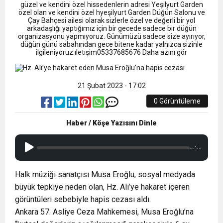
9:50
MGD’DEN ANITKABİR’E ANLAMLI ZİYARET
Tamamladı
güzel ve kendini özel hissedenlerin adresi Yeşilyurt Garden
özel olan ve kendini özel hyeşilyurt Garden Düğün Salonu ve
Çay Bahçesi ailesi olarak sizlerle özel ve değerli bir yol
arkadaşlığı yaptığımız için bir gecede sadece bir düğün
18:59
Trabzonspor Mitongo Transferini KAP’a Bildirdi
organizasyonu yapmıyoruz. Günümüzü sadece size ayırıyor,
düğün günü sabahından gece bitene kadar yalnızca sizinle
ilgileniyoruz.ıletışim05337685676 Daha azını gör
22:58
Trabzonspor, Salah Transferinin Maliyetini
21 Şubat 2023 - 17:02
KAP’a Bildirdi
0 Görüntüleme
Haber / Köşe Yazısını Dinle
--:--
Halk müziği sanatçısı Musa Eroğlu, sosyal medyada
büyük tepkiye neden olan, Hz. Ali’ye hakaret içeren
görüntüleri sebebiyle hapis cezası aldı.
Ankara 57. Asliye Ceza Mahkemesi, Musa Eroğlu’na