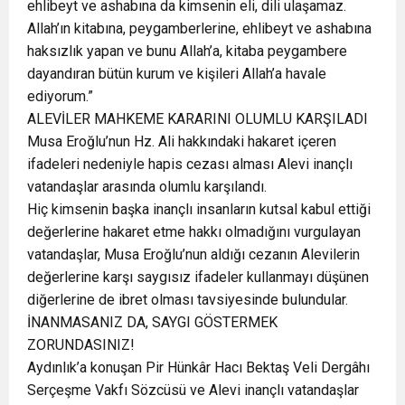
ehlibeyt ve ashabına da kimsenin eli, dili ulaşamaz.
Allah’ın kitabına, peygamberlerine, ehlibeyt ve ashabına
haksızlık yapan ve bunu Allah’a, kitaba peygambere
dayandıran bütün kurum ve kişileri Allah’a havale
ediyorum.”
ALEVİLER MAHKEME KARARINI OLUMLU KARŞILADI
Musa Eroğlu’nun Hz. Ali hakkındaki hakaret içeren
ifadeleri nedeniyle hapis cezası alması Alevi inançlı
vatandaşlar arasında olumlu karşılandı.
Hiç kimsenin başka inançlı insanların kutsal kabul ettiği
değerlerine hakaret etme hakkı olmadığını vurgulayan
vatandaşlar, Musa Eroğlu’nun aldığı cezanın Alevilerin
değerlerine karşı saygısız ifadeler kullanmayı düşünen
diğerlerine de ibret olması tavsiyesinde bulundular.
İNANMASANIZ DA, SAYGI GÖSTERMEK
ZORUNDASINIZ!
Aydınlık’a konuşan Pir Hünkâr Hacı Bektaş Veli Dergâhı
Serçeşme Vakfı Sözcüsü ve Alevi inançlı vatandaşlar