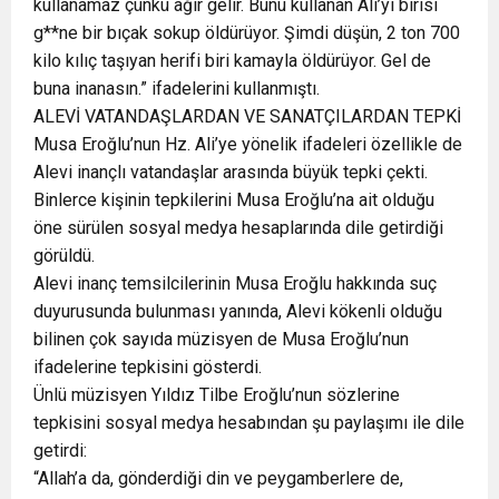
kullanamaz çünkü ağır gelir. Bunu kullanan Ali’yi birisi
g**ne bir bıçak sokup öldürüyor. Şimdi düşün, 2 ton 700
kilo kılıç taşıyan herifi biri kamayla öldürüyor. Gel de
buna inanasın.” ifadelerini kullanmıştı.
ALEVİ VATANDAŞLARDAN VE SANATÇILARDAN TEPKİ
Musa Eroğlu’nun Hz. Ali’ye yönelik ifadeleri özellikle de
Alevi inançlı vatandaşlar arasında büyük tepki çekti.
Binlerce kişinin tepkilerini Musa Eroğlu’na ait olduğu
öne sürülen sosyal medya hesaplarında dile getirdiği
görüldü.
Alevi inanç temsilcilerinin Musa Eroğlu hakkında suç
duyurusunda bulunması yanında, Alevi kökenli olduğu
bilinen çok sayıda müzisyen de Musa Eroğlu’nun
ifadelerine tepkisini gösterdi.
Ünlü müzisyen Yıldız Tilbe Eroğlu’nun sözlerine
tepkisini sosyal medya hesabından şu paylaşımı ile dile
getirdi:
“Allah’a da, gönderdiği din ve peygamberlere de,