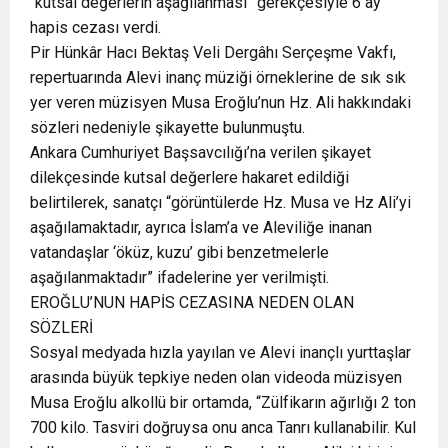
“kutsal değerlerin aşağılanması” gerekçesiyle 6 ay
hapis cezası verdi.
Pir Hünkâr Hacı Bektaş Veli Dergâhı Serçeşme Vakfı,
repertuarında Alevi inanç müziği örneklerine de sık sık
yer veren müzisyen Musa Eroğlu’nun Hz. Ali hakkındaki
sözleri nedeniyle şikayette bulunmuştu.
Ankara Cumhuriyet Başsavcılığı’na verilen şikayet
dilekçesinde kutsal değerlere hakaret edildiği
belirtilerek, sanatçı “görüntülerde Hz. Musa ve Hz Ali’yi
aşağılamaktadır, ayrıca İslam’a ve Aleviliğe inanan
vatandaşlar ‘öküz, kuzu’ gibi benzetmelerle
aşağılanmaktadır” ifadelerine yer verilmişti.
EROĞLU’NUN HAPİS CEZASINA NEDEN OLAN
SÖZLERİ
Sosyal medyada hızla yayılan ve Alevi inançlı yurttaşlar
arasında büyük tepkiye neden olan videoda müzisyen
Musa Eroğlu alkollü bir ortamda, “Zülfikarın ağırlığı 2 ton
700 kilo. Tasviri doğruysa onu anca Tanrı kullanabilir. Kul