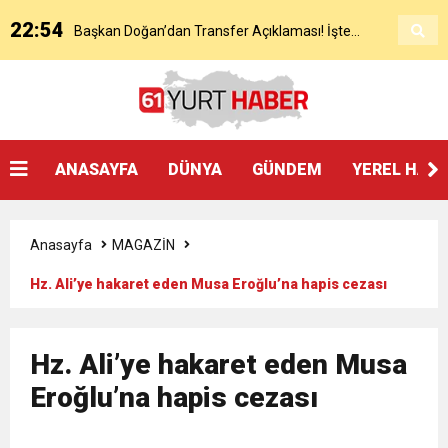
22:54
Başkan Doğan’dan Transfer Açıklaması! İşte
KAP’a Bildirdi
21:51
Mohamed Salah’ın Trabzon’da İlk Sözleri!
Detaylar..
18:40
Başkan Ertuğrul Doğan’dan Canlı Yayında Flaş
ANASAYFA
DÜNYA
GÜNDEM
YEREL HAB
16:21
Salah’ın Trabzon Programı Netleşti! Geliyor
Sözler
Anasayfa
MAGAZİN
0:59
Başkan Ertuğrul Doğan Canlı Yayında Transferi
Hz. Ali’ye hakaret eden Musa Eroğlu’na hapis cezası
0:11
Trabzonspor, Mohammed Salah’ı Resmen KAP’a
Açıkladı
Hz. Ali’ye hakaret eden Musa
20:05
Eroğlu’na hapis cezası
Trabzonspor Muhammed Salah Transferini
Bildirdi