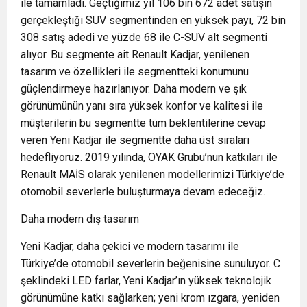
ile tamamladı. Geçtiğimiz yıl 106 bin 672 adet satışın
gerçekleştiği SUV segmentinden en yüksek payı, 72 bin
308 satış adedi ve yüzde 68 ile C-SUV alt segmenti
alıyor. Bu segmente ait Renault Kadjar, yenilenen
tasarım ve özellikleri ile segmentteki konumunu
güçlendirmeye hazırlanıyor. Daha modern ve şık
görünümünün yanı sıra yüksek konfor ve kalitesi ile
müşterilerin bu segmentte tüm beklentilerine cevap
veren Yeni Kadjar ile segmentte daha üst sıraları
hedefliyoruz. 2019 yılında, OYAK Grubu’nun katkıları ile
Renault MAİS olarak yenilenen modellerimizi Türkiye’de
otomobil severlerle buluşturmaya devam edeceğiz.
Daha modern dış tasarım
Yeni Kadjar, daha çekici ve modern tasarımı ile
Türkiye’de otomobil severlerin beğenisine sunuluyor. C
şeklindeki LED farlar, Yeni Kadjar’ın yüksek teknolojik
görünümüne katkı sağlarken; yeni krom ızgara, yeniden