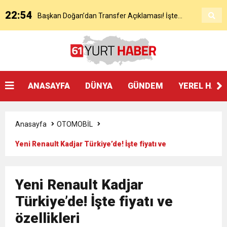
22:54
Başkan Doğan’dan Transfer Açıklaması! İşte
KAP’a Bildirdi
21:51
Mohamed Salah’ın Trabzon’da İlk Sözleri!
Detaylar..
18:40
Başkan Ertuğrul Doğan’dan Canlı Yayında Flaş
ANASAYFA
DÜNYA
GÜNDEM
YEREL HAB
16:21
Salah’ın Trabzon Programı Netleşti! Geliyor
Sözler
Anasayfa
OTOMOBİL
0:59
Başkan Ertuğrul Doğan Canlı Yayında Transferi
Yeni Renault Kadjar Türkiye’de! İşte fiyatı ve
özellikleri
0:11
Trabzonspor, Mohammed Salah’ı Resmen KAP’a
Açıkladı
Yeni Renault Kadjar
20:05
Türkiye’de! İşte fiyatı ve
Trabzonspor Muhammed Salah Transferini
Bildirdi
özellikleri