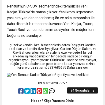
9:50
MGD’DEN ANITKABİR’E ANLAMLI ZİYARET
Tamamladı
Renault’nun C-SUV segmentindeki temsilcisi Yeni
Kadjar, Türkiye’de satışa çıkıyor. Yeni krom ızgarasının
18:59
Trabzonspor Mitongo Transferini KAP’a Bildirdi
yanı sıra yeniden tasarlanmış ön ve arka tamponları ile
daha dinamik bir tasarıma kavuşan Yeni Kadjar; Touch,
22:58
Trabzonspor, Salah Transferinin Maliyetini
Touch Roof ve Icon donanım seviyeleri ile müşterilerin
beğenisine sunuluyor.
KAP’a Bildirdi
güzel ve kendini özel hissedenlerin adresi Yeşilyurt Garden
özel olan ve kendini özel hyeşilyurt Garden Düğün Salonu ve
Çay Bahçesi ailesi olarak sizlerle özel ve değerli bir yol
arkadaşlığı yaptığımız için bir gecede sadece bir düğün
organizasyonu yapmıyoruz. Günümüzü sadece size ayırıyor,
düğün günü sabahından gece bitene kadar yalnızca sizinle
ilgileniyoruz.ıletışim05337685676 Daha azını gör
09 Mart 2020 - 9:57
94 Görüntüleme
Haber / Köşe Yazısını Dinle