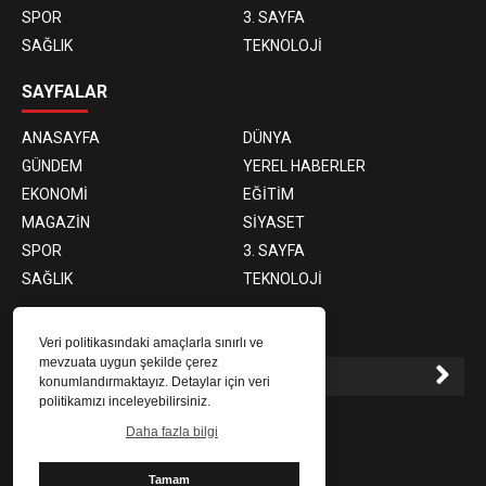
SPOR
3. SAYFA
SAĞLIK
TEKNOLOJİ
SAYFALAR
ANASAYFA
DÜNYA
GÜNDEM
YEREL HABERLER
EKONOMİ
EĞİTİM
MAGAZİN
SİYASET
SPOR
3. SAYFA
SAĞLIK
TEKNOLOJİ
E-BÜLTEN ABONELİĞİ
Veri politikasındaki amaçlarla sınırlı ve
mevzuata uygun şekilde çerez
konumlandırmaktayız. Detaylar için veri
politikamızı inceleyebilirsiniz.
E-Bülten aboneliği ile haberlere daha hızlı erişin.
Daha fazla bilgi
Tamam