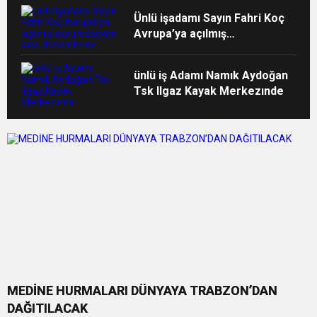
Ünlü işadamı Sayın Fahri Koç
Avrupa’ya açılmış
durumdayken kısa
dönemlerde insanların
ünlü iş Adamı Namık Aydoğan
gönlüne taht kurmuş
Tsk Ilgaz Kayak Merkezınde
MEDİNE HURMALARI DÜNYAYA TRABZON’DAN
DAĞITILACAK