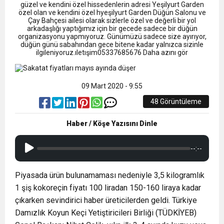
9:50
MGD’DEN ANITKABİR’E ANLAMLI ZİYARET
Tamamladı
güzel ve kendini özel hissedenlerin adresi Yeşilyurt Garden
özel olan ve kendini özel hyeşilyurt Garden Düğün Salonu ve
Çay Bahçesi ailesi olarak sizlerle özel ve değerli bir yol
arkadaşlığı yaptığımız için bir gecede sadece bir düğün
18:59
Trabzonspor Mitongo Transferini KAP’a Bildirdi
organizasyonu yapmıyoruz. Günümüzü sadece size ayırıyor,
düğün günü sabahından gece bitene kadar yalnızca sizinle
ilgileniyoruz.ıletışim05337685676 Daha azını gör
22:58
Trabzonspor, Salah Transferinin Maliyetini
09 Mart 2020 - 9:55
KAP’a Bildirdi
48 Görüntüleme
Haber / Köşe Yazısını Dinle
--:--
Piyasada ürün bulunamaması nedeniyle 3,5 kilogramlık
1 şiş kokoreçin fiyatı 100 liradan 150-160 liraya kadar
çıkarken sevindirici haber üreticilerden geldi. Türkiye
Damızlık Koyun Keçi Yetiştiricileri Birliği (TÜDKİYEB)