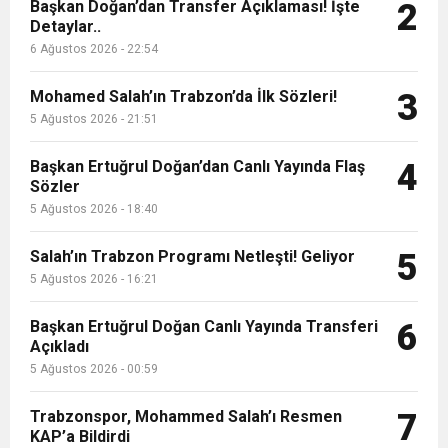
9:50
MGD’DEN ANITKABİR’E ANLAMLI ZİYARET
Başkan Doğan’dan Transfer Açıklaması! İşte
Tamamladı
2
Detaylar..
6 Ağustos 2026 - 22:54
18:59
Trabzonspor Mitongo Transferini KAP’a Bildirdi
Mohamed Salah’ın Trabzon’da İlk Sözleri!
3
22:58
5 Ağustos 2026 - 21:51
Trabzonspor, Salah Transferinin Maliyetini
Başkan Ertuğrul Doğan’dan Canlı Yayında Flaş
4
Sözler
KAP’a Bildirdi
5 Ağustos 2026 - 18:40
Salah’ın Trabzon Programı Netleşti! Geliyor
5
5 Ağustos 2026 - 16:21
Başkan Ertuğrul Doğan Canlı Yayında Transferi
6
Açıkladı
5 Ağustos 2026 - 00:59
Trabzonspor, Mohammed Salah’ı Resmen
7
KAP’a Bildirdi