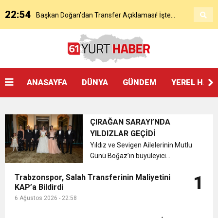
22:54
Başkan Doğan’dan Transfer Açıklaması! İşte
KAP’a Bildirdi
21:51
Mohamed Salah’ın Trabzon’da İlk Sözleri!
Detaylar..
18:40
Başkan Ertuğrul Doğan’dan Canlı Yayında Flaş
ANASAYFA
DÜNYA
GÜNDEM
YEREL HAB
16:21
Salah’ın Trabzon Programı Netleşti! Geliyor
Sözler
ÇIRAĞAN SARAYI’NDA
0:59
Başkan Ertuğrul Doğan Canlı Yayında Transferi
YILDIZLAR GEÇİDİ
Yıldız ve Sevigen Ailelerinin Mutlu
Günü Boğaz’ın büyüleyici
0:11
Trabzonspor, Mohammed Salah’ı Resmen KAP’a
Açıkladı
atmosferinde, Türkiye’nin iş, siyaset
Trabzonspor, Salah Transferinin Maliyetini
1
ve sanat dünyası dün akşam
KAP’a Bildirdi
20:05
Çırağan Sarayı’nda unutulmaz bir
Trabzonspor Muhammed Salah Transferini
Bildirdi
6 Ağustos 2026 - 22:58
düğünde bir araya geldi....