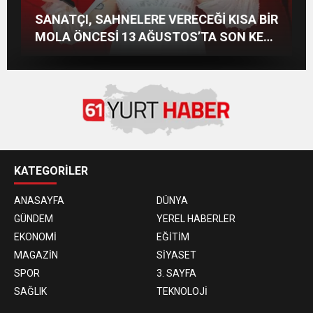
Demet Akalın, Sefo ve LVBEL C5 Bodrum’u
Başka Resort’ta Unutulmaz Gece Özülkü
SAHNELERİN ALBÜMSÜZ ASSOLİSTİ
SANATÇI, SAHNELERE VERECEĞİ KISA BİR
Salladı
Çifti Bodrum’u Büyüledi
GÖZDE DEMİRBİLEK, NR1 MAGAZİN’DE:
MOLA ÖNCESİ 13 AĞUSTOS’TA SON KEZ
“SON ASSOLİST OLARAK VAR
HARBİYE’DE OLACAK!
OLACAĞIM!”
KATEGORİLER
ANASAYFA
DÜNYA
GÜNDEM
YEREL HABERLER
EKONOMİ
EĞİTİM
MAGAZİN
SİYASET
SPOR
3. SAYFA
SAĞLIK
TEKNOLOJİ