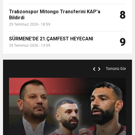
Trabzonspor Mitongo Transferini KAP’a
8
Bildirdi
29 Temmuz 2026 - 18:59
SÜRMENE’DE 21.ÇAMFEST HEYECANI
9
29 Temmuz 2026 - 13:09
Tümünü Gör
MANİFEST’İN İLK OTEL KONSERİ 7