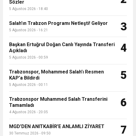
13:09
SÜRMENE’DE 21.ÇAMFEST HEYECANI
Sözler
5 Ağustos 2026 - 18:40
12:20
Faruk Koc Aslında Davacı Neden Gözaltında ;
Salah’ın Trabzon Programı Netleşti! Geliyor
3
5 Ağustos 2026 - 16:21
21:51
Mohamed Salah’ın Trabzon’da İlk Sözleri!
Başkan Ertuğrul Doğan Canlı Yayında Transferi
4
Açıkladı
5 Ağustos 2026 - 00:59
Trabzonspor, Mohammed Salah’ı Resmen
5
KAP’a Bildirdi
5 Ağustos 2026 - 00:11
Trabzonspor Muhammed Salah Transferini
6
Tamamladı
4 Ağustos 2026 - 20:05
MGD’DEN ANITKABİR’E ANLAMLI ZİYARET
7
30 Temmuz 2026 - 09:50