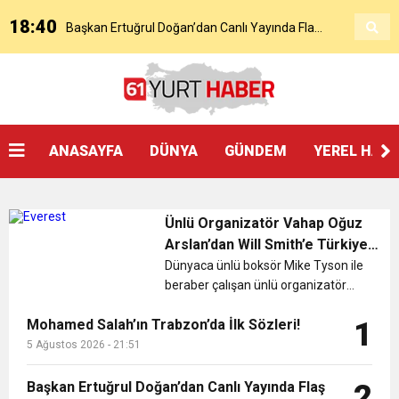
18:40
Başkan Ertuğrul Doğan’dan Canlı Yayında Flaş
16:21
Salah’ın Trabzon Programı Netleşti! Geliyor
Sözler
0:59
Başkan Ertuğrul Doğan Canlı Yayında Transferi
ANASAYFA
DÜNYA
GÜNDEM
YEREL HAB
0:11
Trabzonspor, Mohammed Salah’ı Resmen KAP’a
Açıkladı
Ünlü Organizatör Vahap Oğuz
20:05
Trabzonspor Muhammed Salah Transferini
Bildirdi
Arslan’dan Will Smith’e Türkiye
daveti
Dünyaca ünlü boksör Mike Tyson ile
beraber çalışan ünlü organizatör
9:50
MGD’DEN ANITKABİR’E ANLAMLI ZİYARET
Tamamladı
Vahap Oğuz Arslan tarafından
Mohamed Salah’ın Trabzon’da İlk Sözleri!
1
organize edilen özel bir buluşmada,
18:59
dünyaca ünlü aktör Will Smith,
5 Ağustos 2026 - 21:51
Trabzonspor Mitongo Transferini KAP’a Bildirdi
ajansın Vahap Oğuz Arslan ve
ailesiy...
Başkan Ertuğrul Doğan’dan Canlı Yayında Flaş
2