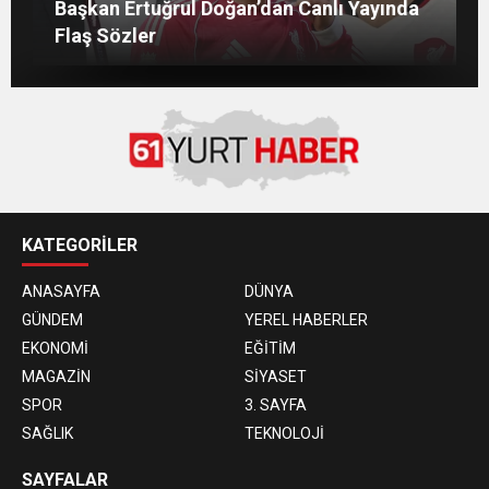
Salah’ın Trabzon Programı Netleşti!
Başkan Ertuğrul Doğan’dan Canlı Yayında
AĞUSTOS’TA ANTALYA’DA
Mohamed Salah’ın Trabzon’da İlk Sözleri!
Geliyor
Flaş Sözler
KATEGORİLER
ANASAYFA
DÜNYA
GÜNDEM
YEREL HABERLER
EKONOMİ
EĞİTİM
MAGAZİN
SİYASET
SPOR
3. SAYFA
SAĞLIK
TEKNOLOJİ
SAYFALAR