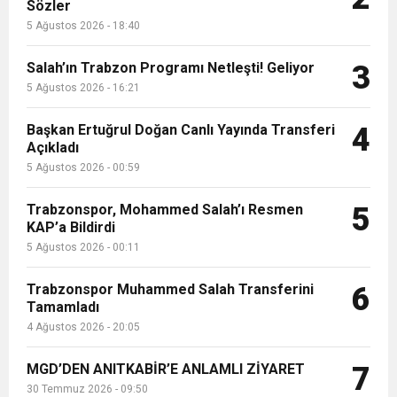
13:09
SÜRMENE’DE 21.ÇAMFEST HEYECANI
Sözler
5 Ağustos 2026 - 18:40
12:20
Faruk Koc Aslında Davacı Neden Gözaltında ;
Salah’ın Trabzon Programı Netleşti! Geliyor
3
5 Ağustos 2026 - 16:21
21:51
Mohamed Salah’ın Trabzon’da İlk Sözleri!
Başkan Ertuğrul Doğan Canlı Yayında Transferi
4
Açıkladı
5 Ağustos 2026 - 00:59
Trabzonspor, Mohammed Salah’ı Resmen
5
KAP’a Bildirdi
5 Ağustos 2026 - 00:11
Trabzonspor Muhammed Salah Transferini
6
Tamamladı
4 Ağustos 2026 - 20:05
MGD’DEN ANITKABİR’E ANLAMLI ZİYARET
7
30 Temmuz 2026 - 09:50