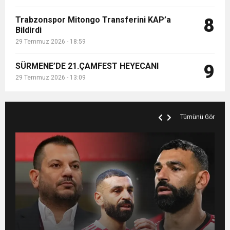
Trabzonspor Mitongo Transferini KAP’a
8
Bildirdi
29 Temmuz 2026 - 18:59
SÜRMENE’DE 21.ÇAMFEST HEYECANI
9
29 Temmuz 2026 - 13:09
Tümünü Gör
MANİFEST’İN İLK OTEL KONSERİ 7