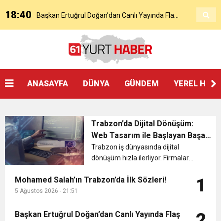
18:40
Başkan Ertuğrul Doğan’dan Canlı Yayında Flaş
16:21
Salah’ın Trabzon Programı Netleşti! Geliyor
Sözler
0:59
Başkan Ertuğrul Doğan Canlı Yayında Transferi
ANASAYFA
DÜNYA
GÜNDEM
YEREL HAB
0:11
Trabzonspor, Mohammed Salah’ı Resmen KAP’a
Açıkladı
Trabzon’da Dijital Dönüşüm:
20:05
Trabzonspor Muhammed Salah Transferini
Bildirdi
Web Tasarım ile Başlayan Başarı
Hikayeleri
Trabzon iş dünyasında dijital
dönüşüm hızla ilerliyor. Firmalar
9:50
MGD’DEN ANITKABİR’E ANLAMLI ZİYARET
Tamamladı
artık yalnızca sosyal medya değil,
Mohamed Salah’ın Trabzon’da İlk Sözleri!
1
profesyonel Trabzon web tasarım
18:59
çözümleriyle markalarını
5 Ağustos 2026 - 21:51
Trabzonspor Mitongo Transferini KAP’a Bildirdi
büyütmeye odaklanıyor. 61 Medya,
bölgedeki i...
Başkan Ertuğrul Doğan’dan Canlı Yayında Flaş
2