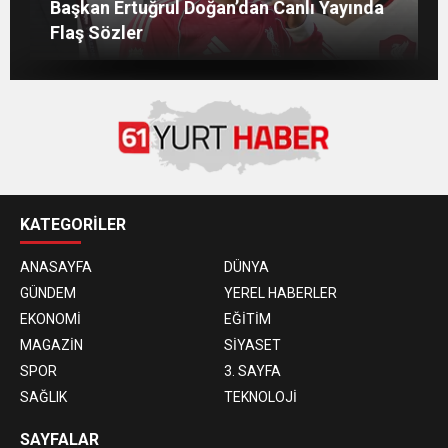
Salah’ın Trabzon Programı Netleşti!
Başkan Ertuğrul Doğan’dan Canlı Yayında
AĞUSTOS’TA ANTALYA’DA
Mohamed Salah’ın Trabzon’da İlk Sözleri!
Geliyor
Flaş Sözler
KATEGORİLER
ANASAYFA
DÜNYA
GÜNDEM
YEREL HABERLER
EKONOMİ
EĞİTİM
MAGAZİN
SİYASET
SPOR
3. SAYFA
SAĞLIK
TEKNOLOJİ
SAYFALAR