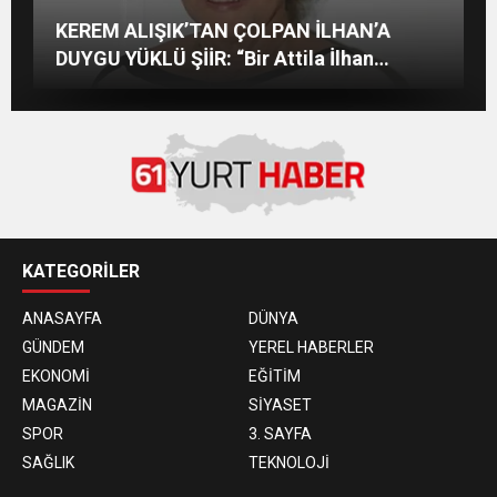
Aslı Sipahi, Londra’da Dostlarıyla Hasret
İZMİRLİ GÜZEL MANKENİN KULİSLERİ
SVADBA ZİNCİRLERİ SAHİBİ SEMİH HOT
KEREM ALIŞIK’TAN ÇOLPAN İLHAN’A
Giderdi
HAREKETLENDİ: YENİ PROJELER YOLDA!
YAŞGÜNÜNÜ SANAT VE CEMİYET
DÜNYASININ ÜNLÜ İSİMLERİYLE KUTLADI!
DUYGU YÜKLÜ ŞİİR: “Bir Attila İlhan
şiirinden çıkmıştı sanki”
KATEGORİLER
ANASAYFA
DÜNYA
GÜNDEM
YEREL HABERLER
EKONOMİ
EĞİTİM
MAGAZİN
SİYASET
SPOR
3. SAYFA
SAĞLIK
TEKNOLOJİ