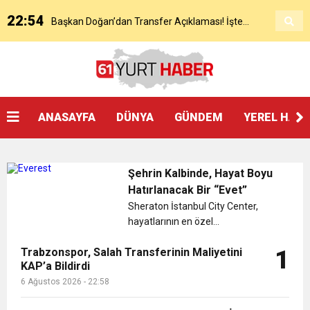
22:54
Başkan Doğan’dan Transfer Açıklaması! İşte
KAP’a Bildirdi
21:51
Mohamed Salah’ın Trabzon’da İlk Sözleri!
Detaylar..
18:40
Başkan Ertuğrul Doğan’dan Canlı Yayında Flaş
ANASAYFA
DÜNYA
GÜNDEM
YEREL HAB
16:21
Salah’ın Trabzon Programı Netleşti! Geliyor
Sözler
Şehrin Kalbinde, Hayat Boyu
0:59
Başkan Ertuğrul Doğan Canlı Yayında Transferi
Hatırlanacak Bir “Evet”
Sheraton İstanbul City Center,
hayatlarının en özel
0:11
Trabzonspor, Mohammed Salah’ı Resmen KAP’a
Açıkladı
“evet”inisöyleyecek çiftleri,
Trabzonspor, Salah Transferinin Maliyetini
1
zarafetle tasarlanmış bir düğün
KAP’a Bildirdi
20:05
deneyimiyle buluşturuyor....
Trabzonspor Muhammed Salah Transferini
Bildirdi
6 Ağustos 2026 - 22:58