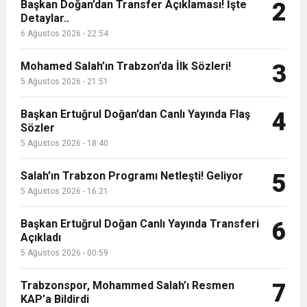
9:50
MGD’DEN ANITKABİR’E ANLAMLI ZİYARET
Başkan Doğan’dan Transfer Açıklaması! İşte
Tamamladı
2
Detaylar..
6 Ağustos 2026 - 22:54
18:59
Trabzonspor Mitongo Transferini KAP’a Bildirdi
Mohamed Salah’ın Trabzon’da İlk Sözleri!
3
22:58
5 Ağustos 2026 - 21:51
Trabzonspor, Salah Transferinin Maliyetini
Başkan Ertuğrul Doğan’dan Canlı Yayında Flaş
4
Sözler
KAP’a Bildirdi
5 Ağustos 2026 - 18:40
Salah’ın Trabzon Programı Netleşti! Geliyor
5
5 Ağustos 2026 - 16:21
Başkan Ertuğrul Doğan Canlı Yayında Transferi
6
Açıkladı
5 Ağustos 2026 - 00:59
Trabzonspor, Mohammed Salah’ı Resmen
7
KAP’a Bildirdi