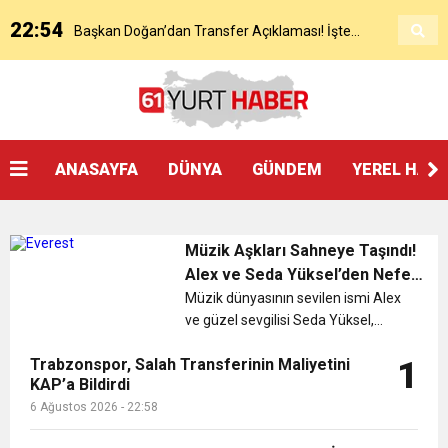
22:54
Başkan Doğan’dan Transfer Açıklaması! İşte
KAP’a Bildirdi
21:51
Mohamed Salah’ın Trabzon’da İlk Sözleri!
Detaylar..
18:40
Başkan Ertuğrul Doğan’dan Canlı Yayında Flaş
ANASAYFA
DÜNYA
GÜNDEM
YEREL HAB
16:21
Salah’ın Trabzon Programı Netleşti! Geliyor
Sözler
Müzik Aşkları Sahneye Taşındı!
0:59
Başkan Ertuğrul Doğan Canlı Yayında Transferi
Alex ve Seda Yüksel’den Nefes
Kesen Performans!”
Müzik dünyasının sevilen ismi Alex
ve güzel sevgilisi Seda Yüksel,
0:11
Trabzonspor, Mohammed Salah’ı Resmen KAP’a
Açıkladı
Bayram’da İstanbul’un en gözde
Trabzonspor, Salah Transferinin Maliyetini
1
mekanlarından La Boucherie’de
KAP’a Bildirdi
20:05
sahne alarak unutulmaz bir geceye
Trabzonspor Muhammed Salah Transferini
Bildirdi
6 Ağustos 2026 - 22:58
imza attı....