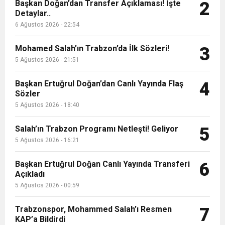
9:50
MGD’DEN ANITKABİR’E ANLAMLI ZİYARET
Başkan Doğan’dan Transfer Açıklaması! İşte
Tamamladı
2
Detaylar..
6 Ağustos 2026 - 22:54
18:59
Trabzonspor Mitongo Transferini KAP’a Bildirdi
Mohamed Salah’ın Trabzon’da İlk Sözleri!
3
22:58
5 Ağustos 2026 - 21:51
Trabzonspor, Salah Transferinin Maliyetini
Başkan Ertuğrul Doğan’dan Canlı Yayında Flaş
4
Sözler
KAP’a Bildirdi
5 Ağustos 2026 - 18:40
Salah’ın Trabzon Programı Netleşti! Geliyor
5
5 Ağustos 2026 - 16:21
Başkan Ertuğrul Doğan Canlı Yayında Transferi
6
Açıkladı
5 Ağustos 2026 - 00:59
Trabzonspor, Mohammed Salah’ı Resmen
7
KAP’a Bildirdi