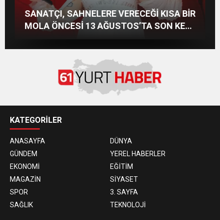
Demet Akalın, Sefo ve LVBEL C5 Bodrum’u
Başka Resort’ta Unutulmaz Gece Özülkü
SAHNELERİN ALBÜMSÜZ ASSOLİSTİ
SANATÇI, SAHNELERE VERECEĞİ KISA BİR
Salladı
Çifti Bodrum’u Büyüledi
GÖZDE DEMİRBİLEK, NR1 MAGAZİN’DE:
MOLA ÖNCESİ 13 AĞUSTOS’TA SON KEZ
“SON ASSOLİST OLARAK VAR
HARBİYE’DE OLACAK!
OLACAĞIM!”
KATEGORİLER
ANASAYFA
DÜNYA
GÜNDEM
YEREL HABERLER
EKONOMİ
EĞİTİM
MAGAZİN
SİYASET
SPOR
3. SAYFA
SAĞLIK
TEKNOLOJİ