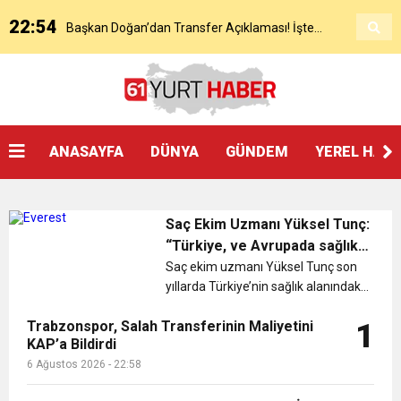
22:54
Başkan Doğan’dan Transfer Açıklaması! İşte
KAP’a Bildirdi
21:51
Mohamed Salah’ın Trabzon’da İlk Sözleri!
Detaylar..
18:40
Başkan Ertuğrul Doğan’dan Canlı Yayında Flaş
ANASAYFA
DÜNYA
GÜNDEM
YEREL HAB
16:21
Salah’ın Trabzon Programı Netleşti! Geliyor
Sözler
Saç Ekim Uzmanı Yüksel Tunç:
0:59
Başkan Ertuğrul Doğan Canlı Yayında Transferi
“Türkiye, ve Avrupada sağlık
turizminde ilk sırada yer alıyor.
Saç ekim uzmanı Yüksel Tunç son
yıllarda Türkiye’nin sağlık alanındaki
0:11
Trabzonspor, Mohammed Salah’ı Resmen KAP’a
Açıkladı
ciddi atılımlarını ve üst düzey estetik
Trabzonspor, Salah Transferinin Maliyetini
1
ve cerrahi hizmetlerini dünya
KAP’a Bildirdi
20:05
standartlarının üzerine çıkardığını
Trabzonspor Muhammed Salah Transferini
Bildirdi
6 Ağustos 2026 - 22:58
söyledi. Bu başarı, Tür...