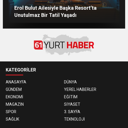
İZMİRLİ GÜZEL MANKENİN KULİSLERİ
Gülben Ergen’den Kıbrıs’ta Yapay Zekâ
DND Cyprus ve DND Larnaka Gençler
Erol Bulut Ailesiyle Başka Resort’ta
HAREKETLENDİ: YENİ PROJELER YOLDA!
Çıkışı
Birliği, Başarılı Sezonun Ardından İskele
Unutulmaz Bir Tatil Yaşadı
Belediyesi’nde Bir Araya Geldi
KATEGORİLER
ANASAYFA
DÜNYA
GÜNDEM
YEREL HABERLER
EKONOMİ
EĞİTİM
MAGAZİN
SİYASET
SPOR
3. SAYFA
SAĞLIK
TEKNOLOJİ