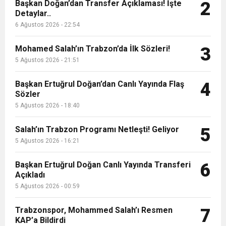
9:50
MGD’DEN ANITKABİR’E ANLAMLI ZİYARET
Başkan Doğan’dan Transfer Açıklaması! İşte
Tamamladı
2
Detaylar..
6 Ağustos 2026 - 22:54
18:59
Trabzonspor Mitongo Transferini KAP’a Bildirdi
Mohamed Salah’ın Trabzon’da İlk Sözleri!
3
22:58
5 Ağustos 2026 - 21:51
Trabzonspor, Salah Transferinin Maliyetini
Başkan Ertuğrul Doğan’dan Canlı Yayında Flaş
4
Sözler
KAP’a Bildirdi
5 Ağustos 2026 - 18:40
Salah’ın Trabzon Programı Netleşti! Geliyor
5
5 Ağustos 2026 - 16:21
Başkan Ertuğrul Doğan Canlı Yayında Transferi
6
Açıkladı
5 Ağustos 2026 - 00:59
Trabzonspor, Mohammed Salah’ı Resmen
7
KAP’a Bildirdi