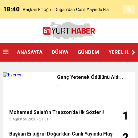
18:40
Başkan Ertuğrul Doğan’dan Canlı Yayında Flaş
16:21
Salah’ın Trabzon Programı Netleşti! Geliyor
Sözler
0:59
Başkan Ertuğrul Doğan Canlı Yayında Transferi
ANASAYFA
DÜNYA
GÜNDEM
YEREL HAB
0:11
Trabzonspor, Mohammed Salah’ı Resmen KAP’a
Açıkladı
Genç Yetenek Ödülünü Aldı. .
20:05
Trabzonspor Muhammed Salah Transferini
Bildirdi
...
9:50
MGD’DEN ANITKABİR’E ANLAMLI ZİYARET
Tamamladı
Mohamed Salah’ın Trabzon’da İlk Sözleri!
1
18:59
5 Ağustos 2026 - 21:51
Trabzonspor Mitongo Transferini KAP’a Bildirdi
Başkan Ertuğrul Doğan’dan Canlı Yayında Flaş
2