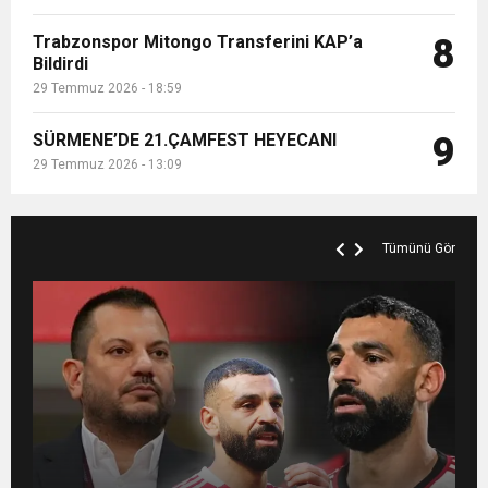
Trabzonspor Mitongo Transferini KAP’a
8
Bildirdi
29 Temmuz 2026 - 18:59
SÜRMENE’DE 21.ÇAMFEST HEYECANI
9
29 Temmuz 2026 - 13:09
Tümünü Gör
MANİFEST’İN İLK OTEL KONSERİ 7