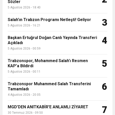
13:09
SÜRMENE’DE 21.ÇAMFEST HEYECANI
Sözler
5 Ağustos 2026 - 18:40
12:20
Faruk Koc Aslında Davacı Neden Gözaltında ;
Salah’ın Trabzon Programı Netleşti! Geliyor
3
5 Ağustos 2026 - 16:21
21:51
Mohamed Salah’ın Trabzon’da İlk Sözleri!
Başkan Ertuğrul Doğan Canlı Yayında Transferi
4
Açıkladı
5 Ağustos 2026 - 00:59
Trabzonspor, Mohammed Salah’ı Resmen
5
KAP’a Bildirdi
5 Ağustos 2026 - 00:11
Trabzonspor Muhammed Salah Transferini
6
Tamamladı
4 Ağustos 2026 - 20:05
MGD’DEN ANITKABİR’E ANLAMLI ZİYARET
7
30 Temmuz 2026 - 09:50