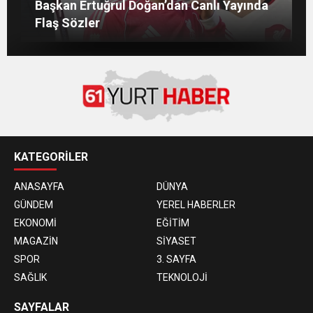
Salah’ın Trabzon Programı Netleşti!
Başkan Ertuğrul Doğan’dan Canlı Yayında
AĞUSTOS’TA ANTALYA’DA
Mohamed Salah’ın Trabzon’da İlk Sözleri!
Geliyor
Flaş Sözler
KATEGORİLER
ANASAYFA
DÜNYA
GÜNDEM
YEREL HABERLER
EKONOMİ
EĞİTİM
MAGAZİN
SİYASET
SPOR
3. SAYFA
SAĞLIK
TEKNOLOJİ
SAYFALAR