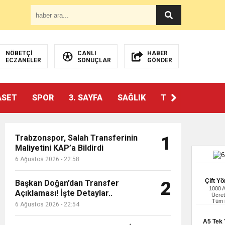
NÖBETÇİ
CANLI
HABER
ECZANELER
SONUÇLAR
GÖNDER
ASET
SPOR
3. SAYFA
SAĞLIK
TEKNOLOJİ
Trabzonspor, Salah Transferinin
1
Maliyetini KAP’a Bildirdi
6 Ağustos 2026 - 22:58
Çift Yö
Başkan Doğan’dan Transfer
2
1000 
Açıklaması! İşte Detaylar..
Ücret
Tüm i
6 Ağustos 2026 - 22:54
A5 Tek Y