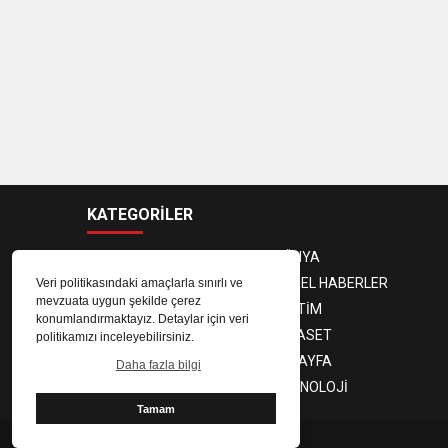
KATEGORİLER
ANASAYFA
DÜNYA
GÜNDEM
YEREL HABERLER
Veri politikasındaki amaçlarla sınırlı ve
mevzuata uygun şekilde çerez
EKONOMİ
EĞİTİM
konumlandırmaktayız. Detaylar için veri
MAGAZİN
SİYASET
politikamızı inceleyebilirsiniz.
SPOR
3. SAYFA
Daha fazla bilgi
SAĞLIK
TEKNOLOJİ
Tamam