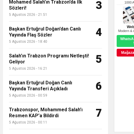
Mohamed Salah’ın Trabzon’da İlk
3
1000 
Sözleri!
5 Ağustos 2026 - 21:51
Web
Başkan Ertuğrul Doğan’dan Canlı
4
Modern & ö
Yayında Flaş Sözler
WhatsAp
5 Ağustos 2026 - 18:40
Mağazay
Salah’ın Trabzon Programı Netleşti!
5
Geliyor
5 Ağustos 2026 - 16:21
Başkan Ertuğrul Doğan Canlı
6
Yayında Transferi Açıkladı
5 Ağustos 2026 - 00:59
Trabzonspor, Mohammed Salah’ı
7
Resmen KAP’a Bildirdi
5 Ağustos 2026 - 00:11