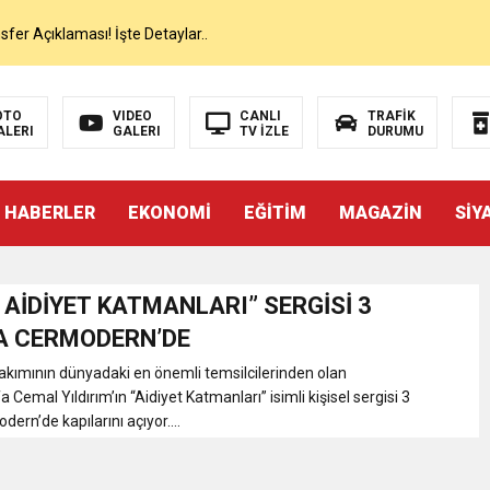
er Açıklaması! İşte Detaylar..
on’da İlk Sözleri!
OTO
VIDEO
CANLI
TRAFİK
ALERI
GALERI
TV İZLE
DURUMU
dan Canlı Yayında Flaş Sözler
 HABERLER
EKONOMİ
EĞİTİM
MAGAZİN
SİY
mı Netleşti! Geliyor
lı Yayında Transferi Açıkladı
 AİDİYET KATMANLARI” SERGİSİ 3
A CERMODERN’DE
alah’ı Resmen KAP’a Bildirdi
kımının dünyadaki en önemli temsilcilerinden olan
emal Yıldırım’ın “Aidiyet Katmanları” isimli kişisel sergisi 3
ern’de kapılarını açıyor....
 Salah Transferini Tamamladı