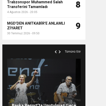
Trabzonspor Muhammed Salah
8
Transferini Tamamladı
4 Ağustos 2026 - 20:05
MGD’DEN ANITKABİR’E ANLAMLI
9
ZİYARET
30 Temmuz 2026 - 09:50
Tümünü Gör
SAHNELERİN ALBÜMSÜZ
Rubato Konser Serisi
Müzikseverlerle Buluşmaya
SANATÇI, SAHNELERE
Başka Resort’ta Unutulmaz Gece