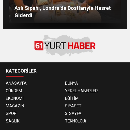
M Lisa ve Dolu Kadehi Ters Tut’tan Yeni İş
SVADBA ZİNCİRLERİ SAHİBİ SEMİH HOT
YAŞGÜNÜNÜ SANAT VE CEMİYET
ÖDÜL GECESİNE AYDIN ESKİKÖY
Aslı Sipahi, Londra’da Dostlarıyla Hasret
Birliği: “Vişne”
DAMGASI!
DÜNYASININ ÜNLÜ İSİMLERİYLE KUTLADI!
Giderdi
KATEGORİLER
ANASAYFA
DÜNYA
GÜNDEM
YEREL HABERLER
EKONOMİ
EĞİTİM
MAGAZİN
SİYASET
SPOR
3. SAYFA
SAĞLIK
TEKNOLOJİ