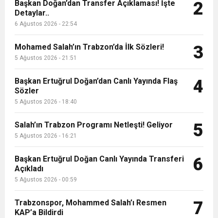
9:50
MGD’DEN ANITKABİR’E ANLAMLI ZİYARET
Başkan Doğan’dan Transfer Açıklaması! İşte
Tamamladı
2
Detaylar..
6 Ağustos 2026 - 22:54
18:59
Trabzonspor Mitongo Transferini KAP’a Bildirdi
Mohamed Salah’ın Trabzon’da İlk Sözleri!
3
22:58
5 Ağustos 2026 - 21:51
Trabzonspor, Salah Transferinin Maliyetini
Başkan Ertuğrul Doğan’dan Canlı Yayında Flaş
4
Sözler
KAP’a Bildirdi
5 Ağustos 2026 - 18:40
Salah’ın Trabzon Programı Netleşti! Geliyor
5
5 Ağustos 2026 - 16:21
Başkan Ertuğrul Doğan Canlı Yayında Transferi
6
Açıkladı
5 Ağustos 2026 - 00:59
Trabzonspor, Mohammed Salah’ı Resmen
7
KAP’a Bildirdi