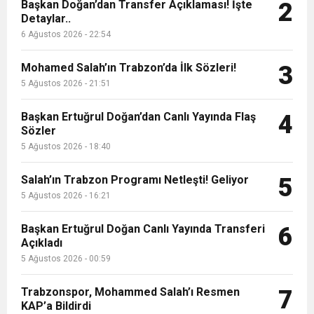
9:50
MGD’DEN ANITKABİR’E ANLAMLI ZİYARET
Başkan Doğan’dan Transfer Açıklaması! İşte
Tamamladı
2
Detaylar..
6 Ağustos 2026 - 22:54
18:59
Trabzonspor Mitongo Transferini KAP’a Bildirdi
Mohamed Salah’ın Trabzon’da İlk Sözleri!
3
22:58
5 Ağustos 2026 - 21:51
Trabzonspor, Salah Transferinin Maliyetini
Başkan Ertuğrul Doğan’dan Canlı Yayında Flaş
4
Sözler
KAP’a Bildirdi
5 Ağustos 2026 - 18:40
Salah’ın Trabzon Programı Netleşti! Geliyor
5
5 Ağustos 2026 - 16:21
Başkan Ertuğrul Doğan Canlı Yayında Transferi
6
Açıkladı
5 Ağustos 2026 - 00:59
Trabzonspor, Mohammed Salah’ı Resmen
7
KAP’a Bildirdi