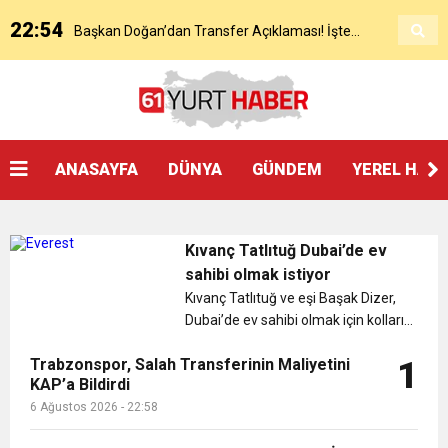
22:54
Başkan Doğan’dan Transfer Açıklaması! İşte
KAP’a Bildirdi
21:51
Mohamed Salah’ın Trabzon’da İlk Sözleri!
Detaylar..
18:40
Başkan Ertuğrul Doğan’dan Canlı Yayında Flaş
ANASAYFA
DÜNYA
GÜNDEM
YEREL HAB
16:21
Salah’ın Trabzon Programı Netleşti! Geliyor
Sözler
Kıvanç Tatlıtuğ Dubai’de ev
0:59
Başkan Ertuğrul Doğan Canlı Yayında Transferi
sahibi olmak istiyor
Kıvanç Tatlıtuğ ve eşi Başak Dizer,
Dubai’de ev sahibi olmak için kolları
0:11
Trabzonspor, Mohammed Salah’ı Resmen KAP’a
Açıkladı
sıvadı. Ev fiyatları hakkında bilgi
Trabzonspor, Salah Transferinin Maliyetini
1
toplayan çift, Dubai konusunda ilk
KAP’a Bildirdi
20:05
adımı attı. Kıvanç Tatlıtuğ ve eşi
Trabzonspor Muhammed Salah Transferini
Bildirdi
6 Ağustos 2026 - 22:58
Başak Dizer, Dubai’d...