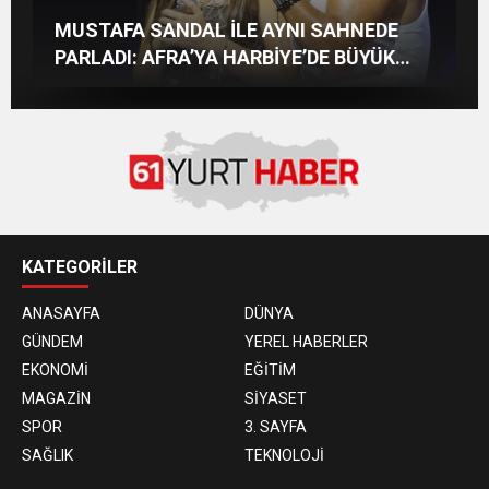
Rubato Konser Serisi Müzikseverlerle
AYLİNCE VE SERDAR ORTAÇ’TAN YAZA
KAYSERİ’DE İZDİHAM DEĞİL, REKOR
MUSTAFA SANDAL İLE AYNI SAHNEDE
Buluşmaya Devam Ediyor
“ROMANTİK AŞK” BOMBASI!
VARDI! 195 BİN KİŞİ
PARLADI: AFRA’YA HARBİYE’DE BÜYÜK
ALKIŞ
KATEGORİLER
ANASAYFA
DÜNYA
GÜNDEM
YEREL HABERLER
EKONOMİ
EĞİTİM
MAGAZİN
SİYASET
SPOR
3. SAYFA
SAĞLIK
TEKNOLOJİ