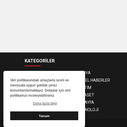
KATEGORİLER
ANASAYFA
DÜNYA
GÜNDEM
YEREL HABERLER
Veri politikasındaki amaçlarla sınırlı ve
mevzuata uygun şekilde çerez
EKONOMİ
EĞİTİM
konumlandırmaktayız. Detaylar için veri
MAGAZİN
SİYASET
politikamızı inceleyebilirsiniz.
SPOR
3. SAYFA
Daha fazla bilgi
SAĞLIK
TEKNOLOJİ
Tamam