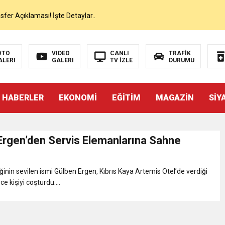
er Açıklaması! İşte Detaylar..
on’da İlk Sözleri!
OTO
VIDEO
CANLI
TRAFİK
ALERI
GALERI
TV İZLE
DURUMU
dan Canlı Yayında Flaş Sözler
 HABERLER
EKONOMİ
EĞİTİM
MAGAZİN
SİY
mı Netleşti! Geliyor
lı Yayında Transferi Açıkladı
Ergen’den Servis Elemanlarına Sahne
alah’ı Resmen KAP’a Bildirdi
inin sevilen ismi Gülben Ergen, Kıbrıs Kaya Artemis Otel’de verdiği
ce kişiyi coşturdu....
 Salah Transferini Tamamladı