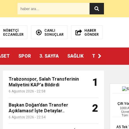
NÖBETÇİ
CANLI
HABER
ECZANELER
SONUÇLAR
GÖNDER
ASET
SPOR
3. SAYFA
SAĞLIK
TEKNOLOJİ
Trabzonspor, Salah Transferinin
1
Maliyetini KAP’a Bildirdi
6 Ağustos 2026 - 22:58
Çift Yö
Başkan Doğan’dan Transfer
2
1000 
Açıklaması! İşte Detaylar..
Ücret
Tüm i
6 Ağustos 2026 - 22:54
A5 Tek Y