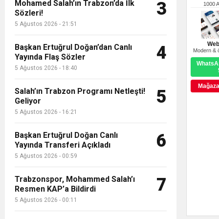
Mohamed Salah’ın Trabzon’da İlk
3
1000 
Sözleri!
5 Ağustos 2026 - 21:51
Web
Başkan Ertuğrul Doğan’dan Canlı
4
Modern & ö
Yayında Flaş Sözler
WhatsAp
5 Ağustos 2026 - 18:40
Mağazay
Salah’ın Trabzon Programı Netleşti!
5
Geliyor
5 Ağustos 2026 - 16:21
Başkan Ertuğrul Doğan Canlı
6
Yayında Transferi Açıkladı
5 Ağustos 2026 - 00:59
Trabzonspor, Mohammed Salah’ı
7
Resmen KAP’a Bildirdi
5 Ağustos 2026 - 00:11