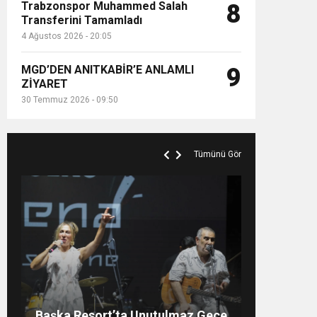
Trabzonspor Muhammed Salah
8
Transferini Tamamladı
4 Ağustos 2026 - 20:05
MGD’DEN ANITKABİR’E ANLAMLI
9
ZİYARET
30 Temmuz 2026 - 09:50
Tümünü Gör
SAHNELERİN ALBÜMSÜZ
Rubato Konser Serisi
Müzikseverlerle Buluşmaya
SANATÇI, SAHNELERE
Başka Resort’ta Unutulmaz Gece