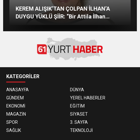
Aslı Sipahi, Londra’da Dostlarıyla Hasret
İZMİRLİ GÜZEL MANKENİN KULİSLERİ
SVADBA ZİNCİRLERİ SAHİBİ SEMİH HOT
KEREM ALIŞIK’TAN ÇOLPAN İLHAN’A
Giderdi
HAREKETLENDİ: YENİ PROJELER YOLDA!
YAŞGÜNÜNÜ SANAT VE CEMİYET
DÜNYASININ ÜNLÜ İSİMLERİYLE KUTLADI!
DUYGU YÜKLÜ ŞİİR: “Bir Attila İlhan
şiirinden çıkmıştı sanki”
KATEGORİLER
ANASAYFA
DÜNYA
GÜNDEM
YEREL HABERLER
EKONOMİ
EĞİTİM
MAGAZİN
SİYASET
SPOR
3. SAYFA
SAĞLIK
TEKNOLOJİ