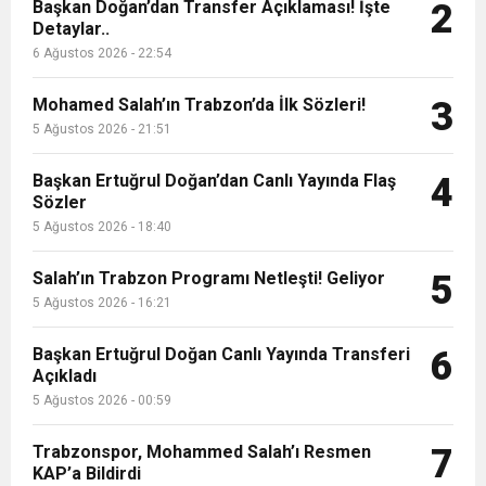
9:50
MGD’DEN ANITKABİR’E ANLAMLI ZİYARET
Başkan Doğan’dan Transfer Açıklaması! İşte
Tamamladı
2
Detaylar..
6 Ağustos 2026 - 22:54
18:59
Trabzonspor Mitongo Transferini KAP’a Bildirdi
Mohamed Salah’ın Trabzon’da İlk Sözleri!
3
22:58
5 Ağustos 2026 - 21:51
Trabzonspor, Salah Transferinin Maliyetini
Başkan Ertuğrul Doğan’dan Canlı Yayında Flaş
4
Sözler
KAP’a Bildirdi
5 Ağustos 2026 - 18:40
Salah’ın Trabzon Programı Netleşti! Geliyor
5
5 Ağustos 2026 - 16:21
Başkan Ertuğrul Doğan Canlı Yayında Transferi
6
Açıkladı
5 Ağustos 2026 - 00:59
Trabzonspor, Mohammed Salah’ı Resmen
7
KAP’a Bildirdi