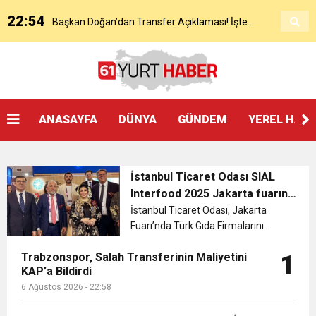
22:54
Başkan Doğan’dan Transfer Açıklaması! İşte
KAP’a Bildirdi
21:51
Mohamed Salah’ın Trabzon’da İlk Sözleri!
Detaylar..
18:40
Başkan Ertuğrul Doğan’dan Canlı Yayında Flaş
ANASAYFA
DÜNYA
GÜNDEM
YEREL HAB
16:21
Salah’ın Trabzon Programı Netleşti! Geliyor
Sözler
İstanbul Ticaret Odası SIAL
0:59
Başkan Ertuğrul Doğan Canlı Yayında Transferi
Interfood 2025 Jakarta fuarında
Türkiye Milli İştirakini düzenledi.
İstanbul Ticaret Odası, Jakarta
Fuarı’nda Türk Gıda Firmalarını
.
0:11
Trabzonspor, Mohammed Salah’ı Resmen KAP’a
Açıkladı
Uluslararası Alıcılar İle Bir Araya
Trabzonspor, Salah Transferinin Maliyetini
1
Getirdi....
KAP’a Bildirdi
20:05
Trabzonspor Muhammed Salah Transferini
Bildirdi
6 Ağustos 2026 - 22:58