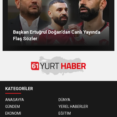
MANİFEST’İN İLK OTEL KONSERİ 7
Salah’ın Trabzon Programı Netleşti!
Başkan Ertuğrul Doğan’dan Canlı Yayında
AĞUSTOS’TA ANTALYA’DA
Mohamed Salah’ın Trabzon’da İlk Sözleri!
Geliyor
Flaş Sözler
KATEGORİLER
ANASAYFA
DÜNYA
GÜNDEM
YEREL HABERLER
EKONOMİ
EĞİTİM