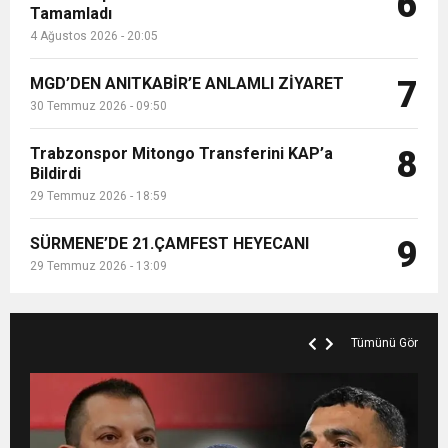
6
Tamamladı
4 Ağustos 2026 - 20:05
MGD’DEN ANITKABİR’E ANLAMLI ZİYARET
7
30 Temmuz 2026 - 09:50
Trabzonspor Mitongo Transferini KAP’a
8
Bildirdi
29 Temmuz 2026 - 18:59
SÜRMENE’DE 21.ÇAMFEST HEYECANI
9
29 Temmuz 2026 - 13:09
Tümünü Gör