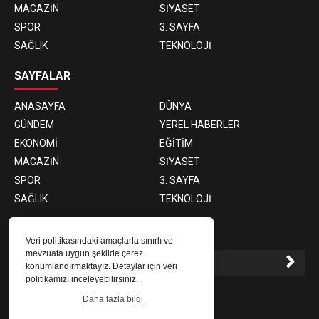
MAGAZİN
SİYASET
SPOR
3. SAYFA
SAĞLIK
TEKNOLOJİ
SAYFALAR
ANASAYFA
DÜNYA
GÜNDEM
YEREL HABERLER
EKONOMİ
EĞİTİM
MAGAZİN
SİYASET
SPOR
3. SAYFA
SAĞLIK
TEKNOLOJİ
E-BÜLTEN ABONELİĞİ
Veri politikasındaki amaçlarla sınırlı ve
mevzuata uygun şekilde çerez
konumlandırmaktayız. Detaylar için veri
politikamızı inceleyebilirsiniz.
E-Bülten aboneliği ile haberlere daha hızlı erişin.
Daha fazla bilgi