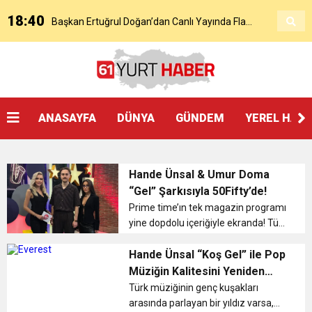
18:40
Başkan Ertuğrul Doğan’dan Canlı Yayında Flaş
16:21
Salah’ın Trabzon Programı Netleşti! Geliyor
Sözler
0:59
Başkan Ertuğrul Doğan Canlı Yayında Transferi
ANASAYFA
DÜNYA
GÜNDEM
YEREL HAB
0:11
Trabzonspor, Mohammed Salah’ı Resmen KAP’a
Açıkladı
Hande Ünsal & Umur Doma
20:05
Trabzonspor Muhammed Salah Transferini
Bildirdi
“Gel” Şarkısıyla 50Fifty’de!
Prime time’ın tek magazin programı
yine dopdolu içeriğiyle ekranda! Türk
9:50
MGD’DEN ANITKABİR’E ANLAMLI ZİYARET
Tamamladı
televizyonlarının prime time
kuşağındaki tek magazin programı
Hande Ünsal “Koş Gel” ile Pop
18:59
50Fifty, yeni bölümüyle bu hafta da
Müziğin Kalitesini Yeniden
Trabzonspor Mitongo Transferini KAP’a Bildirdi
izleyicilere gündemin nabz...
Tanımlıyor
Türk müziğinin genç kuşakları
arasında parlayan bir yıldız varsa,