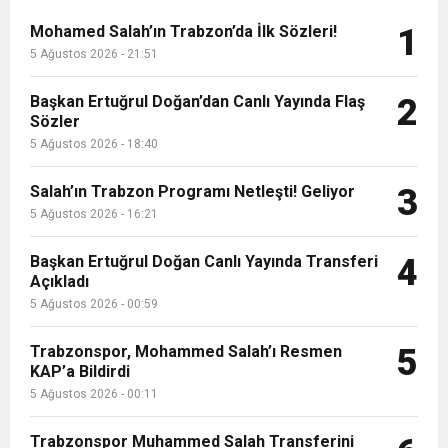
13:09
SÜRMENE’DE 21.ÇAMFEST HEYECANI
şüphesiz Hande Ünsal bu isimlerin
Mohamed Salah’ın Trabzon’da İlk Sözleri!
1
başında geliyor....
5 Ağustos 2026 - 21:51
12:20
Faruk Koc Aslında Davacı Neden Gözaltında ;
Başkan Ertuğrul Doğan’dan Canlı Yayında Flaş
2
21:51
Sözler
Mohamed Salah’ın Trabzon’da İlk Sözleri!
5 Ağustos 2026 - 18:40
Salah’ın Trabzon Programı Netleşti! Geliyor
3
5 Ağustos 2026 - 16:21
Başkan Ertuğrul Doğan Canlı Yayında Transferi
4
Açıkladı
5 Ağustos 2026 - 00:59
Trabzonspor, Mohammed Salah’ı Resmen
5
KAP’a Bildirdi
5 Ağustos 2026 - 00:11
Trabzonspor Muhammed Salah Transferini