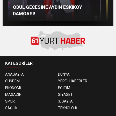
AYLİNCE VE SERDAR ORTAÇ’TAN YAZA
Aslı Sipahi, Londra’da Dostlarıyla Hasret
M Lisa ve Dolu Kadehi Ters Tut’tan Yeni İş
ÖDÜL GECESİNE AYDIN ESKİKÖY
“ROMANTİK AŞK” BOMBASI!
Giderdi
Birliği: “Vişne”
DAMGASI!
KATEGORİLER
ANASAYFA
DÜNYA
GÜNDEM
YEREL HABERLER
EKONOMİ
EĞİTİM
MAGAZİN
SİYASET
SPOR
3. SAYFA
SAĞLIK
TEKNOLOJİ