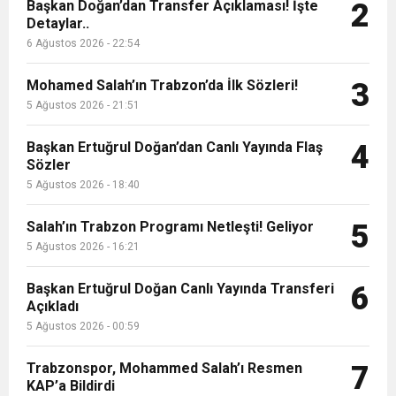
9:50
MGD’DEN ANITKABİR’E ANLAMLI ZİYARET
Başkan Doğan’dan Transfer Açıklaması! İşte
Tamamladı
2
Detaylar..
6 Ağustos 2026 - 22:54
18:59
Trabzonspor Mitongo Transferini KAP’a Bildirdi
Mohamed Salah’ın Trabzon’da İlk Sözleri!
3
22:58
5 Ağustos 2026 - 21:51
Trabzonspor, Salah Transferinin Maliyetini
Başkan Ertuğrul Doğan’dan Canlı Yayında Flaş
4
Sözler
KAP’a Bildirdi
5 Ağustos 2026 - 18:40
Salah’ın Trabzon Programı Netleşti! Geliyor
5
5 Ağustos 2026 - 16:21
Başkan Ertuğrul Doğan Canlı Yayında Transferi
6
Açıkladı
5 Ağustos 2026 - 00:59
Trabzonspor, Mohammed Salah’ı Resmen
7
KAP’a Bildirdi