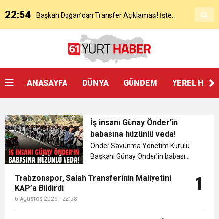
22:54
Başkan Doğan’dan Transfer Açıklaması! İşte
KAP’a Bildirdi
21:51
Mohamed Salah’ın Trabzon’da İlk Sözleri!
Detaylar..
18:40
Başkan Ertuğrul Doğan’dan Canlı Yayında Flaş
ANASAYFA
DÜNYA
GÜNDEM
YEREL HAB
16:21
Salah’ın Trabzon Programı Netleşti! Geliyor
Sözler
İş insanı Günay Önder’in
0:59
Başkan Ertuğrul Doğan Canlı Yayında Transferi
babasına hüzünlü veda!
Önder Savunma Yönetim Kurulu
Başkanı Günay Önder’in babası
0:11
Trabzonspor, Mohammed Salah’ı Resmen KAP’a
Açıkladı
İzzet Önder hayatını kaybetti....
Trabzonspor, Salah Transferinin Maliyetini
1
KAP’a Bildirdi
20:05
Trabzonspor Muhammed Salah Transferini
Bildirdi
6 Ağustos 2026 - 22:58