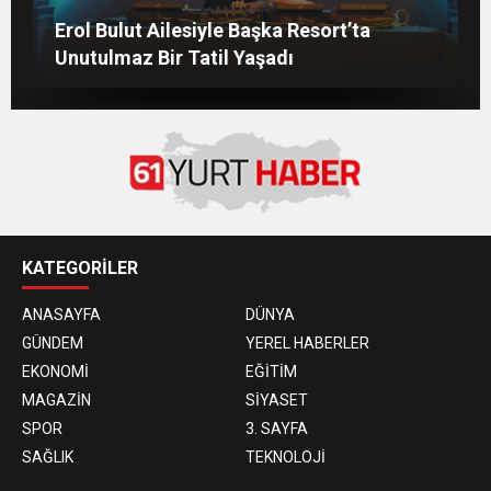
İZMİRLİ GÜZEL MANKENİN KULİSLERİ
Gülben Ergen’den Kıbrıs’ta Yapay Zekâ
DND Cyprus ve DND Larnaka Gençler
Erol Bulut Ailesiyle Başka Resort’ta
HAREKETLENDİ: YENİ PROJELER YOLDA!
Çıkışı
Birliği, Başarılı Sezonun Ardından İskele
Unutulmaz Bir Tatil Yaşadı
Belediyesi’nde Bir Araya Geldi
KATEGORİLER
ANASAYFA
DÜNYA
GÜNDEM
YEREL HABERLER
EKONOMİ
EĞİTİM
MAGAZİN
SİYASET
SPOR
3. SAYFA
SAĞLIK
TEKNOLOJİ