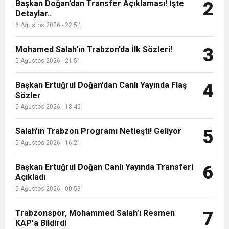
9:50
MGD’DEN ANITKABİR’E ANLAMLI ZİYARET
Başkan Doğan’dan Transfer Açıklaması! İşte
Tamamladı
2
Detaylar..
6 Ağustos 2026 - 22:54
18:59
Trabzonspor Mitongo Transferini KAP’a Bildirdi
Mohamed Salah’ın Trabzon’da İlk Sözleri!
3
22:58
5 Ağustos 2026 - 21:51
Trabzonspor, Salah Transferinin Maliyetini
Başkan Ertuğrul Doğan’dan Canlı Yayında Flaş
4
Sözler
KAP’a Bildirdi
5 Ağustos 2026 - 18:40
Salah’ın Trabzon Programı Netleşti! Geliyor
5
5 Ağustos 2026 - 16:21
Başkan Ertuğrul Doğan Canlı Yayında Transferi
6
Açıkladı
5 Ağustos 2026 - 00:59
Trabzonspor, Mohammed Salah’ı Resmen
7
KAP’a Bildirdi