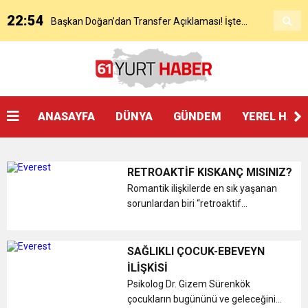
22:54
Başkan Doğan’dan Transfer Açıklaması! İşte
KAP’a Bildirdi
21:51
Mohamed Salah’ın Trabzon’da İlk Sözleri!
Detaylar..
18:40
Başkan Ertuğrul Doğan’dan Canlı Yayında Flaş
ANASAYFA
DÜNYA
GÜNDEM
YEREL HAB
16:21
Salah’ın Trabzon Programı Netleşti! Geliyor
Sözler
RETROAKTİF KISKANÇ MISINIZ?
0:59
Başkan Ertuğrul Doğan Canlı Yayında Transferi
Romantik ilişkilerde en sık yaşanan
sorunlardan biri “retroaktif
kıskançlık”. Psikolog Dr. Gizem
0:11
Trabzonspor, Mohammed Salah’ı Resmen KAP’a
Açıkladı
Sürenkök, retroaktif kıskançlık
hakkında çarpıcı bilgiler verdi.
SAĞLIKLI ÇOCUK-EBEVEYN
Retroaktif kıskançlık, bir kişinin par...
20:05
İLİŞKİSİ
Trabzonspor Muhammed Salah Transferini
Bildirdi
Psikolog Dr. Gizem Sürenkök
çocukların bugününü ve geleceğini