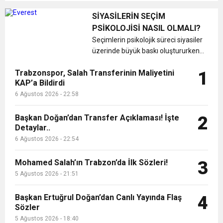
9:50
MGD’DEN ANITKABİR’E ANLAMLI ZİYARET
Tamamladı
şekillendiren ebeveyn-çocuk
ilişkisinin önemini anlattı. Çocuklar,
SİYASİLERİN SEÇİM
anne-babaların üzerine titrediği en
PSİKOLOJİSİ NASIL OLMALI?
18:59
Trabzonspor Mitongo Transferini KAP’a Bildirdi
değerli varlıklarıdır. Özellikle be...
Seçimlerin psikolojik süreci siyasiler
üzerinde büyük baskı oluştururken
22:58
Trabzonspor, Salah Transferinin Maliyetini
seçime günler kala yapılacak bir
Trabzonspor, Salah Transferinin Maliyetini
1
hata geri dönülmez sonuçlar
KAP’a Bildirdi
doğurabilir. Türkiye, 2023 Genel
KAP’a Bildirdi
6 Ağustos 2026 - 22:58
Seçimleri’nin havasına girmeye ba...
Başkan Doğan’dan Transfer Açıklaması! İşte
2
Detaylar..
6 Ağustos 2026 - 22:54
Mohamed Salah’ın Trabzon’da İlk Sözleri!
3
5 Ağustos 2026 - 21:51
Başkan Ertuğrul Doğan’dan Canlı Yayında Flaş
4
Sözler
5 Ağustos 2026 - 18:40