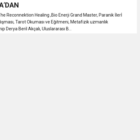
NLAMLI ZİYARET
A’DAN
he Reconnektion Healing ,Bio Enerji Grand Master, Paranik İlerİ
nsferini KAP’a Bildirdi
lışması, Tarot Okuması ve Eğitmeni, Metafizik uzmanlık
ip Derya Beril Akçalı, Uluslararası B...
ferinin Maliyetini KAP’a Bildirdi