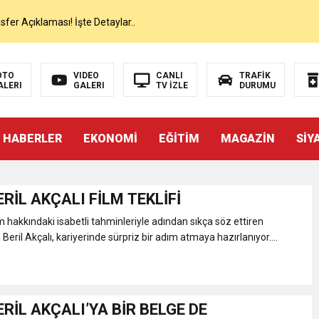
er Açıklaması! İşte Detaylar..
on’da İlk Sözleri!
OTO
VIDEO
CANLI
TRAFİK
ALERI
GALERI
TV İZLE
DURUMU
dan Canlı Yayında Flaş Sözler
 HABERLER
EKONOMİ
EĞİTİM
MAGAZİN
SİY
mı Netleşti! Geliyor
lı Yayında Transferi Açıkladı
RİL AKÇALI FİLM TEKLİFİ
m hakkındaki isabetli tahminleriyle adından sıkça söz ettiren
alah’ı Resmen KAP’a Bildirdi
Beril Akçalı, kariyerinde sürpriz bir adım atmaya hazırlanıyor....
 Salah Transferini Tamamladı
RİL AKÇALI’YA BİR BELGE DE