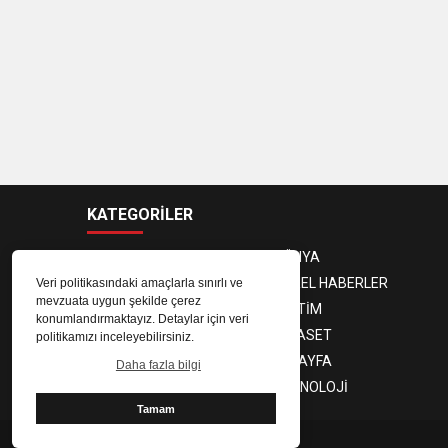
KATEGORİLER
ANASAYFA
DÜNYA
GÜNDEM
YEREL HABERLER
Veri politikasındaki amaçlarla sınırlı ve
mevzuata uygun şekilde çerez
EKONOMİ
EĞİTİM
konumlandırmaktayız. Detaylar için veri
MAGAZİN
SİYASET
politikamızı inceleyebilirsiniz.
SPOR
3. SAYFA
Daha fazla bilgi
SAĞLIK
TEKNOLOJİ
Tamam