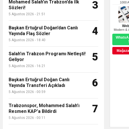
Mohamed Salah’ın Trabzon’da İlk
3
1000 
Sözleri!
5 Ağustos 2026 - 21:51
Web
Başkan Ertuğrul Doğan’dan Canlı
4
Modern & ö
Yayında Flaş Sözler
WhatsAp
5 Ağustos 2026 - 18:40
Mağazay
Salah’ın Trabzon Programı Netleşti!
5
Geliyor
5 Ağustos 2026 - 16:21
Başkan Ertuğrul Doğan Canlı
6
Yayında Transferi Açıkladı
5 Ağustos 2026 - 00:59
Trabzonspor, Mohammed Salah’ı
7
Resmen KAP’a Bildirdi
5 Ağustos 2026 - 00:11