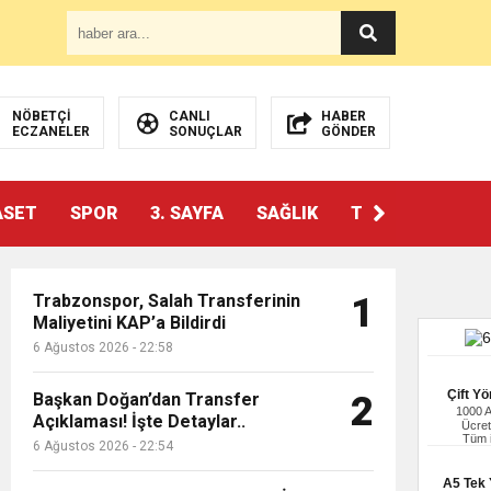
NÖBETÇİ
CANLI
HABER
ECZANELER
SONUÇLAR
GÖNDER
ASET
SPOR
3. SAYFA
SAĞLIK
TEKNOLOJİ
Trabzonspor, Salah Transferinin
1
Maliyetini KAP’a Bildirdi
6 Ağustos 2026 - 22:58
Çift Yö
Başkan Doğan’dan Transfer
2
1000 
Açıklaması! İşte Detaylar..
Ücret
Tüm i
6 Ağustos 2026 - 22:54
A5 Tek Y