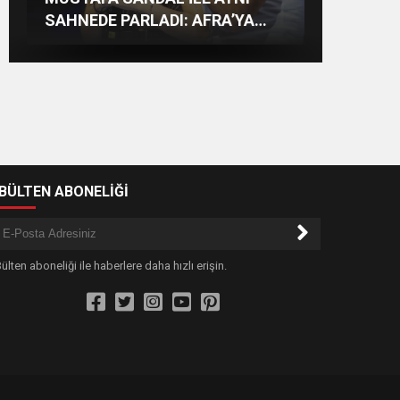
Müzikseverlerle Buluşmaya
REKOR VARDI! 195 BİN KİŞİ
SAHNEDE PARLADI: AFRA’YA
Devam Ediyor
BOMBASI!
HARBİYE’DE BÜYÜK ALKIŞ
-BÜLTEN ABONELİĞİ
ülten aboneliği ile haberlere daha hızlı erişin.