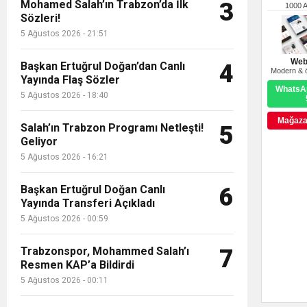
Mohamed Salah’ın Trabzon’da İlk
3
1000 
Sözleri!
5 Ağustos 2026 - 21:51
Web
Başkan Ertuğrul Doğan’dan Canlı
4
Modern & ö
Yayında Flaş Sözler
WhatsAp
5 Ağustos 2026 - 18:40
Mağazay
Salah’ın Trabzon Programı Netleşti!
5
Geliyor
5 Ağustos 2026 - 16:21
Başkan Ertuğrul Doğan Canlı
6
Yayında Transferi Açıkladı
5 Ağustos 2026 - 00:59
Trabzonspor, Mohammed Salah’ı
7
Resmen KAP’a Bildirdi
5 Ağustos 2026 - 00:11