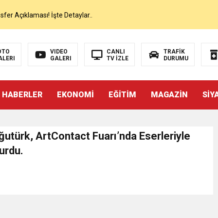
er Açıklaması! İşte Detaylar..
on’da İlk Sözleri!
OTO
VIDEO
CANLI
TRAFİK
ALERI
GALERI
TV İZLE
DURUMU
dan Canlı Yayında Flaş Sözler
 HABERLER
EKONOMİ
EĞİTİM
MAGAZİN
SİY
mı Netleşti! Geliyor
lı Yayında Transferi Açıkladı
utürk, ArtContact Fuarı’nda Eserleriyle
urdu.
alah’ı Resmen KAP’a Bildirdi
 Salah Transferini Tamamladı