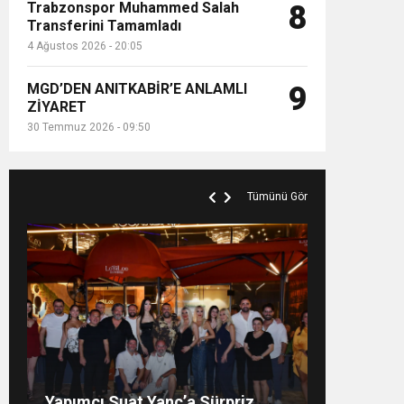
Trabzonspor Muhammed Salah
8
Transferini Tamamladı
4 Ağustos 2026 - 20:05
MGD’DEN ANITKABİR’E ANLAMLI
9
ZİYARET
30 Temmuz 2026 - 09:50
Tümünü Gör
Ercan Arda’dan yeni tekli… ‘Bu
“Doktorlar 20 Yaşını Göremez
Demişti”… Ispartalı Çağlar
Özyiğit’in Derya Bedavacı
HARBİYE’DE ATA DEMİRER
Yapımcı Suat Yanç’a Sürpriz