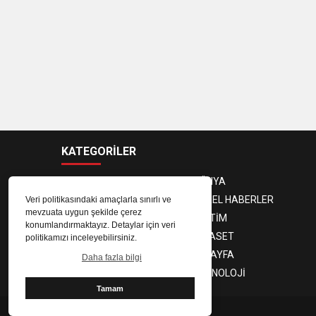
KATEGORİLER
ANASAYFA
DÜNYA
GÜNDEM
YEREL HABERLER
Veri politikasındaki amaçlarla sınırlı ve
mevzuata uygun şekilde çerez
EKONOMİ
EĞİTİM
konumlandırmaktayız. Detaylar için veri
MAGAZİN
SİYASET
politikamızı inceleyebilirsiniz.
SPOR
3. SAYFA
Daha fazla bilgi
SAĞLIK
TEKNOLOJİ
Tamam