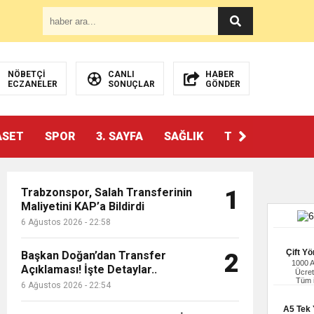
NÖBETÇİ
CANLI
HABER
ECZANELER
SONUÇLAR
GÖNDER
ASET
SPOR
3. SAYFA
SAĞLIK
TEKNOLOJİ
Trabzonspor, Salah Transferinin
1
Maliyetini KAP’a Bildirdi
6 Ağustos 2026 - 22:58
Çift Yö
Başkan Doğan’dan Transfer
2
1000 
Açıklaması! İşte Detaylar..
Ücret
Tüm i
6 Ağustos 2026 - 22:54
A5 Tek Y