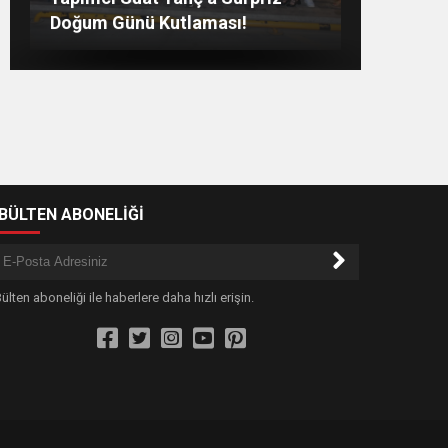
sevda bitmez’
GAZİNOSU VE BİNLERCE
Doğum Günü Kutlaması!
KAHKAHA
Buluşması Duygulandırdı
-BÜLTEN ABONELİĞİ
ülten aboneliği ile haberlere daha hızlı erişin.