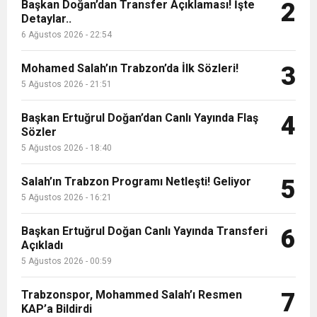
9:50
MGD’DEN ANITKABİR’E ANLAMLI ZİYARET
Başkan Doğan’dan Transfer Açıklaması! İşte
Tamamladı
2
Detaylar..
6 Ağustos 2026 - 22:54
18:59
Trabzonspor Mitongo Transferini KAP’a Bildirdi
Mohamed Salah’ın Trabzon’da İlk Sözleri!
3
22:58
5 Ağustos 2026 - 21:51
Trabzonspor, Salah Transferinin Maliyetini
Başkan Ertuğrul Doğan’dan Canlı Yayında Flaş
4
Sözler
KAP’a Bildirdi
5 Ağustos 2026 - 18:40
Salah’ın Trabzon Programı Netleşti! Geliyor
5
5 Ağustos 2026 - 16:21
Başkan Ertuğrul Doğan Canlı Yayında Transferi
6
Açıkladı
5 Ağustos 2026 - 00:59
Trabzonspor, Mohammed Salah’ı Resmen
7
KAP’a Bildirdi