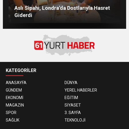
M Lisa ve Dolu Kadehi Ters Tut’tan Yeni İş
SVADBA ZİNCİRLERİ SAHİBİ SEMİH HOT
YAŞGÜNÜNÜ SANAT VE CEMİYET
ÖDÜL GECESİNE AYDIN ESKİKÖY
Aslı Sipahi, Londra’da Dostlarıyla Hasret
Birliği: “Vişne”
DAMGASI!
DÜNYASININ ÜNLÜ İSİMLERİYLE KUTLADI!
Giderdi
KATEGORİLER
ANASAYFA
DÜNYA
GÜNDEM
YEREL HABERLER
EKONOMİ
EĞİTİM
MAGAZİN
SİYASET
SPOR
3. SAYFA
SAĞLIK
TEKNOLOJİ