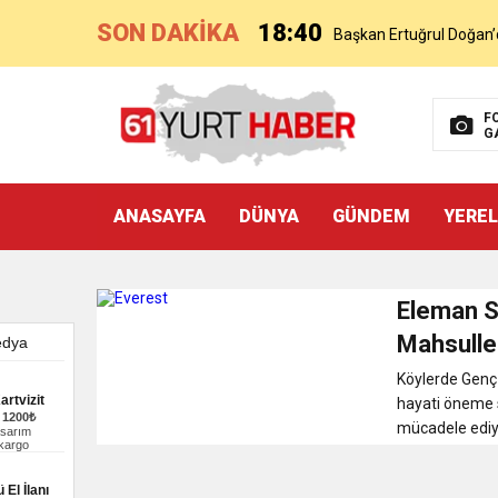
SON DAKİKA
18:40
Başkan Ertuğrul Doğan’
16:21
Salah’ın Trabzon Progra
F
G
0:59
Başkan Ertuğrul Doğan Can
ANASAYFA
DÜNYA
GÜNDEM
YEREL
0:11
Trabzonspor, Mohammed S
20:05
Trabzonspor Muhammed
Eleman S
Mahsuller
9:50
MGD’DEN ANITKABİR’E A
Köylerde Genç 
artvizit
hayati öneme s
–
1200₺
18:59
mücadele ediyo
asarım
Trabzonspor Mitongo Tra
 kargo
 El İlanı