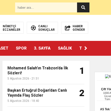
NÖBETÇİ
CANLI
HABER
ECZANELER
SONUÇLAR
GÖNDER
ASET
SPOR
3. SAYFA
SAĞLIK
TEKNOLOJİ
Mohamed Salah’ın Trabzon’da İlk
1
Sözleri!
5 Ağustos 2026 - 21:51
Çift Yö
Başkan Ertuğrul Doğan’dan Canlı
2
1000 
Yayında Flaş Sözler
Ücret
Tüm i
5 Ağustos 2026 - 18:40
A5 Tek Y