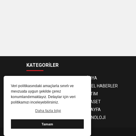
KATEGORİLER
ANASAYFA
DÜNYA
GÜNDEM
YEREL HABERLER
Veri politikasındaki amaçlarla sınırlı ve
mevzuata uygun şekilde çerez
EKONOMİ
EĞİTİM
konumlandırmaktayız. Detaylar için veri
MAGAZİN
SİYASET
politikamızı inceleyebilirsiniz.
SPOR
3. SAYFA
Daha fazla bilgi
SAĞLIK
TEKNOLOJİ
Tamam