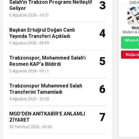
Salah’ın Trabzon Programı Netleşti!
3
1000 
Geliyor
5 Ağustos 2026 - 16:21
Web
Başkan Ertuğrul Doğan Canlı
4
Modern & ö
Yayında Transferi Açıkladı
WhatsAp
5 Ağustos 2026 - 00:59
Mağazay
Trabzonspor, Mohammed Salah’ı
5
Resmen KAP’a Bildirdi
5 Ağustos 2026 - 00:11
Trabzonspor Muhammed Salah
6
Transferini Tamamladı
4 Ağustos 2026 - 20:05
MGD’DEN ANITKABİR’E ANLAMLI
7
ZİYARET
30 Temmuz 2026 - 09:50