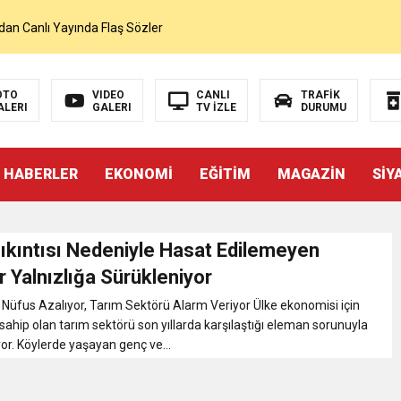
dan Canlı Yayında Flaş Sözler
mı Netleşti! Geliyor
OTO
VIDEO
CANLI
TRAFİK
ALERI
GALERI
TV İZLE
DURUMU
lı Yayında Transferi Açıkladı
 HABERLER
EKONOMİ
EĞİTİM
MAGAZİN
SİY
alah’ı Resmen KAP’a Bildirdi
 Salah Transferini Tamamladı
ıkıntısı Nedeniyle Hasat Edilemeyen
 Yalnızlığa Sürükleniyor
NLAMLI ZİYARET
Nüfus Azalıyor, Tarım Sektörü Alarm Veriyor Ülke ekonomisi için
ahip olan tarım sektörü son yıllarda karşılaştığı eleman sorunuyla
r. Köylerde yaşayan genç ve...
nsferini KAP’a Bildirdi