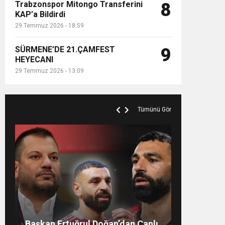
Trabzonspor Mitongo Transferini
8
KAP’a Bildirdi
29 Temmuz 2026 - 18:59
SÜRMENE’DE 21.ÇAMFEST
9
HEYECANI
29 Temmuz 2026 - 13:09
Tümünü Gör
MANİFEST’İN İLK OTEL KONSERİ
Mohamed Salah’ın Trabzon’da
Salah’ın Trabzon Programı
Başkan Ertuğrul Doğan’dan Canlı