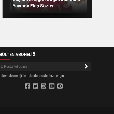
7 AĞUSTOS’TA ANTALYA’DA
İlk Sözleri!
Netleşti! Geliyor
Yayında Flaş Sözler
-BÜLTEN ABONELİĞİ
ülten aboneliği ile haberlere daha hızlı erişin.