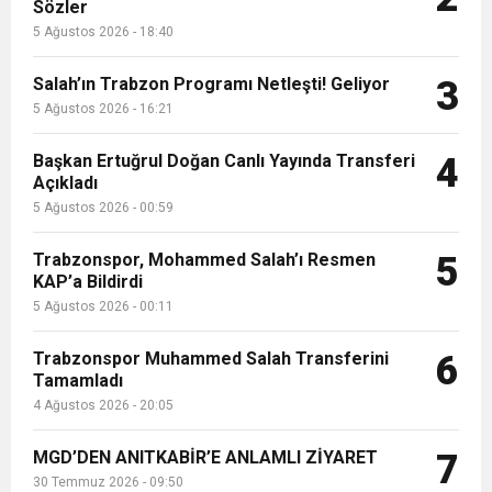
13:09
SÜRMENE’DE 21.ÇAMFEST HEYECANI
Sözler
5 Ağustos 2026 - 18:40
12:20
Faruk Koc Aslında Davacı Neden Gözaltında ;
Salah’ın Trabzon Programı Netleşti! Geliyor
3
5 Ağustos 2026 - 16:21
21:51
Mohamed Salah’ın Trabzon’da İlk Sözleri!
Başkan Ertuğrul Doğan Canlı Yayında Transferi
4
Açıkladı
5 Ağustos 2026 - 00:59
Trabzonspor, Mohammed Salah’ı Resmen
5
KAP’a Bildirdi
5 Ağustos 2026 - 00:11
Trabzonspor Muhammed Salah Transferini
6
Tamamladı
4 Ağustos 2026 - 20:05
MGD’DEN ANITKABİR’E ANLAMLI ZİYARET
7
30 Temmuz 2026 - 09:50