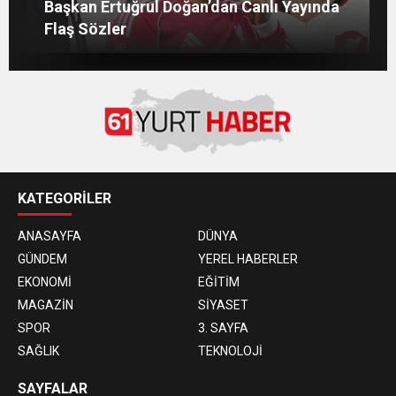
Salah’ın Trabzon Programı Netleşti!
Başkan Ertuğrul Doğan’dan Canlı Yayında
AĞUSTOS’TA ANTALYA’DA
Mohamed Salah’ın Trabzon’da İlk Sözleri!
Geliyor
Flaş Sözler
KATEGORİLER
ANASAYFA
DÜNYA
GÜNDEM
YEREL HABERLER
EKONOMİ
EĞİTİM
MAGAZİN
SİYASET
SPOR
3. SAYFA
SAĞLIK
TEKNOLOJİ
SAYFALAR