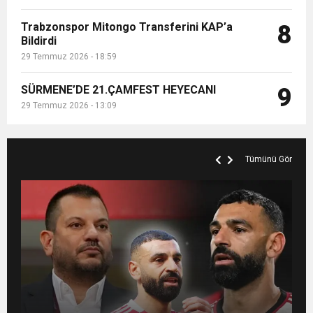
Trabzonspor Mitongo Transferini KAP’a
8
Bildirdi
29 Temmuz 2026 - 18:59
SÜRMENE’DE 21.ÇAMFEST HEYECANI
9
29 Temmuz 2026 - 13:09
Tümünü Gör
MANİFEST’İN İLK OTEL KONSERİ 7