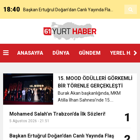
18:40
Başkan Ertuğrul Doğan’dan Canlı Yayında Flaş
16:21
Salah’ın Trabzon Programı Netleşti! Geliyor
Sözler
0:59
Başkan Ertuğrul Doğan Canlı Yayında Transferi
ANASAYFA
DÜNYA
GÜNDEM
YEREL HAB
0:11
Trabzonspor, Mohammed Salah’ı Resmen KAP’a
Açıkladı
15. MOOD ÖDÜLLERİ GÖRKEMLİ
20:05
Trabzonspor Muhammed Salah Transferini
Bildirdi
BİR TÖRENLE GERÇEKLEŞTİ
Burak Akan başkanlığında, MKM
Atilla İlhan Sahnesi’nde 15....
9:50
MGD’DEN ANITKABİR’E ANLAMLI ZİYARET
Tamamladı
Mohamed Salah’ın Trabzon’da İlk Sözleri!
1
18:59
5 Ağustos 2026 - 21:51
Trabzonspor Mitongo Transferini KAP’a Bildirdi
Başkan Ertuğrul Doğan’dan Canlı Yayında Flaş
2