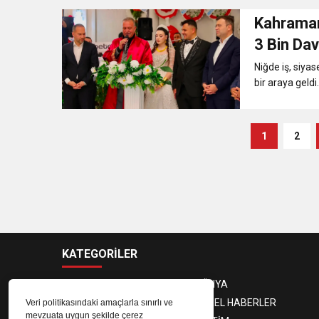
Kahraman
3 Bin Da
Niğde iş, siyas
bir araya geldi..
1
2
KATEGORİLER
ANASAYFA
DÜNYA
GÜNDEM
YEREL HABERLER
Veri politikasındaki amaçlarla sınırlı ve
mevzuata uygun şekilde çerez