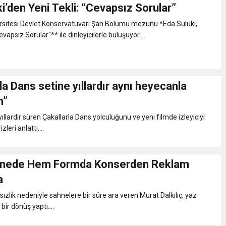
i’den Yeni Tekli: “Cevapsız Sorular”
rsitesi Devlet Konservatuvarı Şan Bölümü mezunu *Eda Suluki,
evapsız Sorular"** ile dinleyicilerle buluşuyor....
la Dans setine yıllardır aynı heyecanla
m”
ıllardır süren Çakallarla Dans yolculuğunu ve yeni filmde izleyiciyi
leri anlattı....
Hem Formda Konserden Reklam
a
sızlık nedeniyle sahnelere bir süre ara veren Murat Dalkılıç, yaz
bir dönüş yaptı....