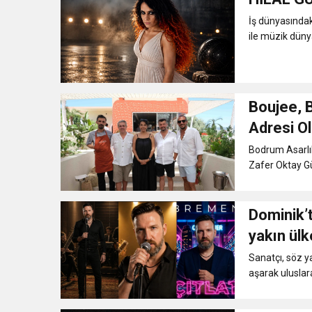
İş dünyasındak
ile müzik dünyas
Boujee, 
Adresi O
Bodrum Asarlık
Zafer Oktay Gün
Dominik’
yakın ül
Sanatçı, söz ya
aşarak uluslar