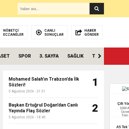
NÖBETÇİ
CANLI
HABER
ECZANELER
SONUÇLAR
GÖNDER
ASET
SPOR
3. SAYFA
SAĞLIK
TEKNOLOJİ
Mohamed Salah’ın Trabzon’da İlk
1
Sözleri!
5 Ağustos 2026 - 21:51
Çift Yö
Başkan Ertuğrul Doğan’dan Canlı
2
1000 
Yayında Flaş Sözler
Ücret
Tüm i
5 Ağustos 2026 - 18:40
A5 Tek Y