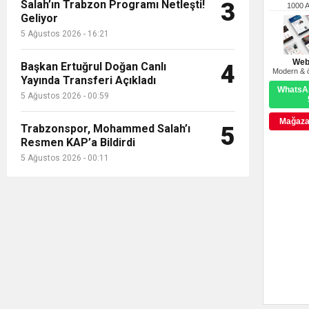
Salah’ın Trabzon Programı Netleşti!
3
1000 
Geliyor
5 Ağustos 2026 - 16:21
Web
Başkan Ertuğrul Doğan Canlı
4
Modern & ö
Yayında Transferi Açıkladı
WhatsAp
5 Ağustos 2026 - 00:59
Mağazay
Trabzonspor, Mohammed Salah’ı
5
Resmen KAP’a Bildirdi
5 Ağustos 2026 - 00:11