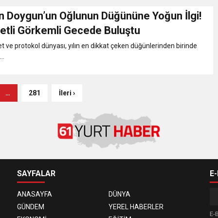
 Doygun’un Oğlunun Düğününe Yoğun İlgi!
vetli Görkemli Gecede Buluştu
et ve protokol dünyası, yılın en dikkat çeken düğünlerinden birinde
..
…
281
İleri ›
SAYFALAR
E
ANASAYFA
DÜNYA
GÜNDEM
YEREL HABERLER
E-B