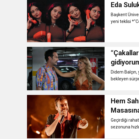
Eda Suluk
Başkent Ünive
yeni teklisi *"C
“Çakallar
gidiyoru
Didem Balçın, y
bekleyen sürpriz
Hem Sahnede 
Masasın
Geçirdiği rahat
sezonuna hızlı 