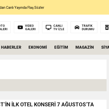
dan Canlı Yayında Flaş Sözler
mı Netleşti! Geliyor
OTO
VIDEO
CANLI
TRAFİK
ALERI
GALERI
TV İZLE
DURUMU
lı Yayında Transferi Açıkladı
 HABERLER
EKONOMİ
EĞİTİM
MAGAZİN
SİY
alah’ı Resmen KAP’a Bildirdi
 Salah Transferini Tamamladı
NLAMLI ZİYARET
nsferini KAP’a Bildirdi
T’İN İLK OTEL KONSERİ 7 AĞUSTOS’TA