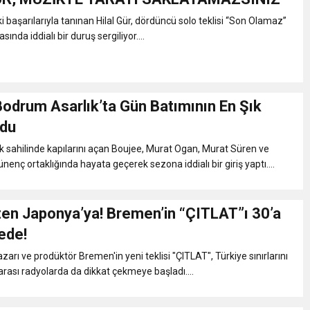
i başarılarıyla tanınan Hilal Gür, dördüncü solo teklisi “Son Olamaz”
ında iddialı bir duruş sergiliyor....
Bodrum Asarlık’ta Gün Batımının En Şık
ldu
 sahilinde kapılarını açan Boujee, Murat Ogan, Murat Süren ve
enç ortaklığında hayata geçerek sezona iddialı bir giriş yaptı....
ten Japonya’ya! Bremen’in “ÇITLAT”ı 30’a
kede!
zarı ve prodüktör Bremen'in yeni teklisi "ÇITLAT", Türkiye sınırlarını
arası radyolarda da dikkat çekmeye başladı....