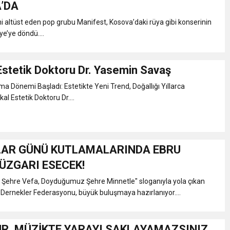
EST HEYECANI
’DA
ini altüst eden pop grubu Manifest, Kosova’daki rüya gibi konserinin
cı Neden Gözaltında ;
ye’ye döndü....
on’da İlk Sözleri!
Estetik Doktoru Dr. Yasemin Savaş
a Dönemi Başladı: Estetikte Yeni Trend, Doğallığı Yıllarca
k Medikal Estetik Doktoru Dr....
LAR GÜNÜ KUTLAMALARINDA EBRU
ÜZGARI ESECEK!
ehre Vefa, Doyduğumuz Şehre Minnetle" sloganıyla yola çıkan
ı Dernekler Federasyonu, büyük buluşmaya hazırlanıyor....
ÜR, MÜZİKTE YARAYI SAKLAYAMAZSINIZ