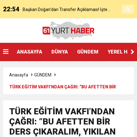
22:54
Başkan Doğan’dan Transfer Açıklaması! İşte
KAP’a Bildirdi
21:51
Mohamed Salah’ın Trabzon’da İlk Sözleri!
Detaylar..
18:40
Başkan Ertuğrul Doğan’dan Canlı Yayında Flaş
ANASAYFA
DÜNYA
GÜNDEM
YEREL HAB
16:21
Salah’ın Trabzon Programı Netleşti! Geliyor
Sözler
Anasayfa
GÜNDEM
0:59
Başkan Ertuğrul Doğan Canlı Yayında Transferi
TÜRK EĞİTİM VAKFI’NDAN ÇAĞRI: “BU AFETTEN BİR
DERS ÇIKARALIM, YIKILAN HAYALLERİ HEP BİRLİKTE
0:11
Trabzonspor, Mohammed Salah’ı Resmen KAP’a
Açıkladı
TÜRK EĞİTİM VAKFI’NDAN
YENİDEN İNŞA EDELİM…”
20:05
ÇAĞRI: “BU AFETTEN BİR
Trabzonspor Muhammed Salah Transferini
Bildirdi
DERS ÇIKARALIM, YIKILAN