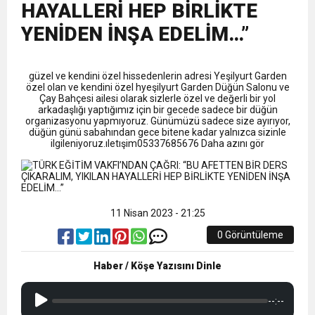
9:50
MGD’DEN ANITKABİR’E ANLAMLI ZİYARET
Tamamladı
HAYALLERİ HEP BİRLİKTE
YENİDEN İNŞA EDELİM…”
18:59
Trabzonspor Mitongo Transferini KAP’a Bildirdi
güzel ve kendini özel hissedenlerin adresi Yeşilyurt Garden
22:58
Trabzonspor, Salah Transferinin Maliyetini
özel olan ve kendini özel hyeşilyurt Garden Düğün Salonu ve
Çay Bahçesi ailesi olarak sizlerle özel ve değerli bir yol
arkadaşlığı yaptığımız için bir gecede sadece bir düğün
organizasyonu yapmıyoruz. Günümüzü sadece size ayırıyor,
KAP’a Bildirdi
düğün günü sabahından gece bitene kadar yalnızca sizinle
ilgileniyoruz.ıletışim05337685676 Daha azını gör
11 Nisan 2023 - 21:25
0 Görüntüleme
Haber / Köşe Yazısını Dinle
--:--