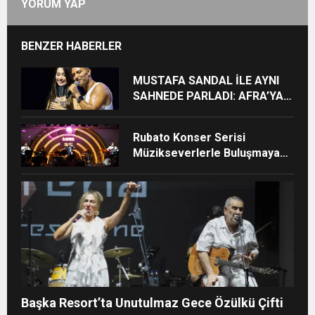
YORUM YAP
BENZER HABERLER
MUSTAFA SANDAL İLE AYNI
SAHNEDE PARLADI: AFRA’YA
HARBİYE’DE BÜYÜK ALKIŞ
Rubato Konser Serisi
Müzikseverlerle Buluşmaya
Devam Ediyor
Başka Resort’ta Unutulmaz Gece Özülkü Çifti