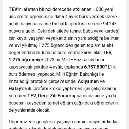
TEV
’in, afetten birinci derecede etkilenen 1.000 yeni
üniversite öğrencisine daha 4 aylık burs vermek üzere
açtığı başvurulara ise bir hafta gibi kısa sürede 94.243
başvuru geldi. Çekirdek ailede (anne, baba veya kardeş)
can kaybı yaşayan veya kendisinin yaralandığını belirten
ve evi yıkılmış 1.275 öğrenciden gelen toplam talebi
değerlendirerek tümüne burs verme kararı alan
TEV
,
1.275 öğrenciye
2023’ün Mart–Haziran aylarını
kapsayacak şekilde 4 aylık, toplamda
6.757.500TL
’lik
burs ödemesi yapacak. Milli Eğitim Bakanlığı ile
imzaladığı protokol çerçevesinde,
Adıyaman
ve
Hatay
’da iki prefabrik okul yaptırmak için çalışmalarını
sürdüren
TEV
,
Ders Zili Fonu
kapsamında anne ya da
babasını kaybeden temel eğitim çağındaki öğrencilerin
de yanlarında olacak.
Depremzede gençlerin, yaşanan sarsıcı olayın ardından
psikolojik olarak desteklenmeleri amacıyla uzman