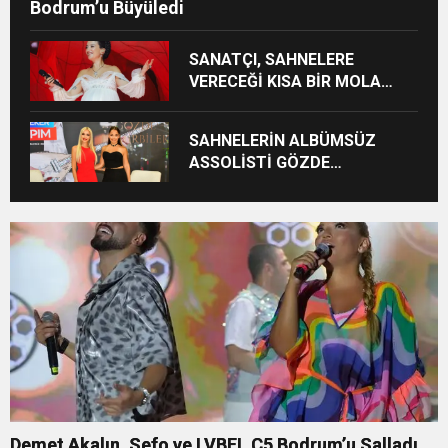
Bodrum’u Büyüledi
SANATÇI, SAHNELERE
VERECEĞİ KISA BİR MOLA
ÖNCESİ 13 AĞUSTOS’TA SON
KEZ HARBİYE’DE OLACAK!
SAHNELERİN ALBÜMSÜZ
ASSOLİSTİ GÖZDE
DEMİRBİLEK, NR1
MAGAZİN’DE: “SON ASSOLİST
OLARAK VAR OLACAĞIM!”
Demet Akalın, Sefo ve LVBEL C5 Bodrum’u Salladı