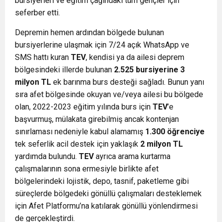
bursiyerleri ve eğitim çağındaki tüm gençler için
seferber etti.
Depremin hemen ardından bölgede bulunan
bursiyerlerine ulaşmak için 7/24 açık WhatsApp ve
SMS hattı kuran
TEV
, kendisi ya da ailesi deprem
bölgesindeki illerde bulunan
2.525
bursiyerine
3
milyon TL
ek barınma burs desteği sağladı. Bunun yanı
sıra afet bölgesinde okuyan ve/veya ailesi bu bölgede
olan, 2022-2023 eğitim yılında burs için
TEV
’e
başvurmuş, mülakata girebilmiş ancak kontenjan
sınırlaması nedeniyle kabul alamamış
1.300 öğrenciye
tek seferlik acil destek için yaklaşık
2 milyon TL
yardımda bulundu.
TEV
ayrıca arama kurtarma
çalışmalarının sona ermesiyle birlikte afet
bölgelerindeki lojistik, depo, tasnif, paketleme gibi
süreçlerde bölgedeki gönüllü çalışmaları desteklemek
için Afet Platformu’na katılarak gönüllü yönlendirmesi
de gerçekleştirdi.